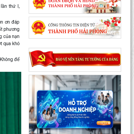
ần thứ I,
ền ơn đáp
hất phương
ng của nạn
ợt qua khó
 "Không để