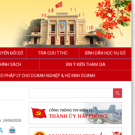
UYỂN ĐỔI SỐ
TRA CỨU TTHC
BÌNH DÂN HỌC VỤ SỐ
HÍNH SÁCH
XIN Ý KIẾN THAM GIA
RO PHÁP LÝ CHO DOANH NGHIỆP & HỘ KINH DOANH
24/04/2026