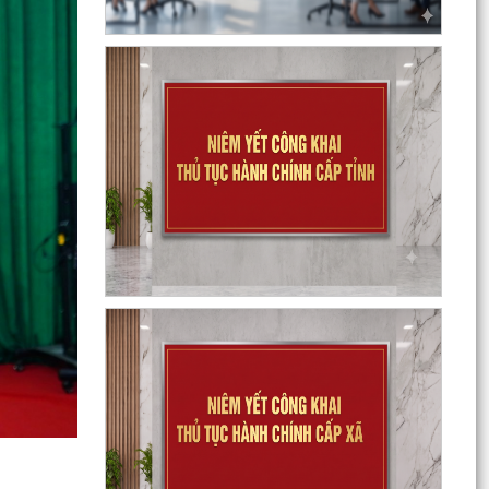
Kế hoạch thực hiện Nghị quyết số 11-NQ/TU,
ngày 15/7/2026 của Ban Chấp hành Đảng bộ
thành phố về...
Tăng cường công tác đấu tranh, ngăn chặn
hoạt động săn bắt, buôn bán trái phép chim
hoang dã,...
Thông báo phun trừ sâu cuốn lá nhỏ lứa 5 gây
hại lúa vụ Mùa năm 2026
Phối hợp triển khai các hoạt động trước khi
ngừng hoạt động mạng thông tin di động công
nghệ 2G
Thông báo Tuyển ứng viên điều dưỡng, nhân
viên chăm sóc đi làm việc tại Nhật Bản theo
chương trình...