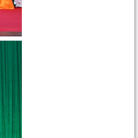
bài giảng pháp luật và Chatbox AI Trợ giúp pháp
luật
Quyết định về việc công bố Danh mục thủ tục
hành chính bị bãi bỏ thuộc phạm vi chức năng
quản lý...
Các quyết định về việc kiện toàn Tổ hoà giải và
công nhận Hòa giải viên, Tổ trưởng Tổ hòa giải
các...
Quyết định về việc công bố danh mục thủ tục
hành chính ban hành mới, được sửa đổi, bổ
sung lĩnh vực...
Triển khai Quyết định số 61/2026/QĐ-UBND
ngày 22/7/2026 của UBND thành phố Hải
Phòng
Thông báo Về việc công bố danh mục thủ tục
hành chính ban hành mới lĩnh vực điện lực thuộc