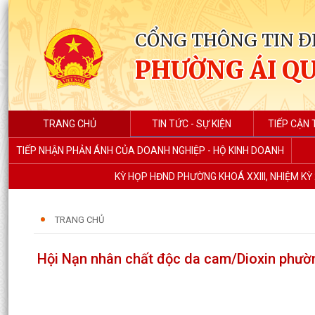
CỔNG THÔNG TIN Đ
PHƯỜNG ÁI Q
TRANG CHỦ
TIN TỨC - SỰ KIỆN
TIẾP CẬN 
TIẾP NHẬN PHẢN ÁNH CỦA DOANH NGHIỆP - HỘ KINH DOANH
KỲ HỌP HĐND PHƯỜNG KHOÁ XXIII, NHIỆM KỲ 
TRANG CHỦ
Hội Nạn nhân chất độc da cam/Dioxin phường 