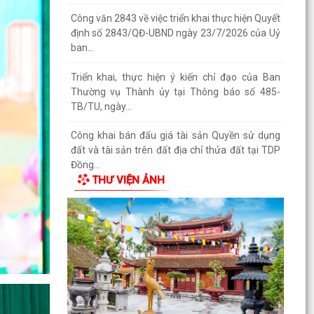
tuyến và thủ...
Thông báo Ban hành bổ sung, sửa đổi mã định
danh cho các cơ quan, đơn vị hành chính nhà
nước trên...
Triển khai Nghị định số 294/2026/NĐ-CP, Nghị
định số 295/2026/NĐ-CP và Nghị định số
296/2026/NĐ-CP...
Thông báo số 394/TB-VPCP ngày 21/7/2026
của Văn phòng Chính phủ thông báo Kết luận
THƯ VIỆN ẢNH
của Thủ tướng...
Triển khai thi hành Nghị định số 274/2026/NĐ-
CP của Chính phủ quy định chi tiết một số điều
và biện...
Quán triệt chỉ đạo của Tổng Bí thư, Chủ tịch
nước tại Thông báo số 64-TB/VPTW, ngày
22/5/2026 và...