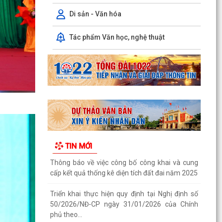
Triển khai thực hiện quy định tại Nghị định số
50/2026/NĐ-CP ngày 31/01/2026 của Chính
Di sản - Văn hóa
phủ theo...
Tác phẩm Văn học, nghệ thuật
Công văn 2843 về việc triển khai thực hiện Quyết
định số 2843/QĐ-UBND ngày 23/7/2026 của Uỷ
ban...
Triển khai, thực hiện ý kiến chỉ đạo của Ban
Thường vụ Thành ủy tại Thông báo số 485-
TB/TU, ngày...
Công khai bán đấu giá tài sản Quyền sử dụng
đất và tài sản trên đất địa chỉ thửa đất tại TDP
TIN MỚI
Đồng...
Thông báo về việc công bố công khai Quyết định
số 55/2026/QĐ-UBND ngày 08/7/2026 của
UBND thành phố...
Công bố công khai danh mục thủ tục hành
chính đủ điều kiện cung cấp dịch vụ công trực