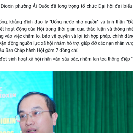
oxin phường Ái Quốc đã long trọng tổ chức Đại hội đại biểu l
thống, khẳng định đạo lý "Uống nước nhớ nguồn" và tinh thần "Đ
kết hoạt động của Hội trong thời gian qua, thảo luận và thống n
g vào việc chăm lo, bảo vệ quyền và lợi ích hợp pháp, chính đá
vận động nguồn lực xã hội nhằm hỗ trợ, giúp đỡ các nạn nhân vư
 bầu Ban Chấp hành Hội gồm 7 đồng chí.
t đợt sinh hoạt xã hội nhân văn sâu sắc, nhằm lan tỏa thông điệp