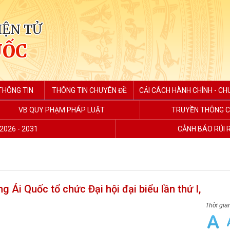
IỆN TỬ
UỐC
THÔNG TIN
THÔNG TIN CHUYÊN ĐỀ
CẢI CÁCH HÀNH CHÍNH - CH
VB QUY PHẠM PHÁP LUẬT
TRUYỀN THÔNG C
2026 - 2031
CẢNH BÁO RỦI 
Ái Quốc tổ chức Đại hội đại biểu lần thứ I,