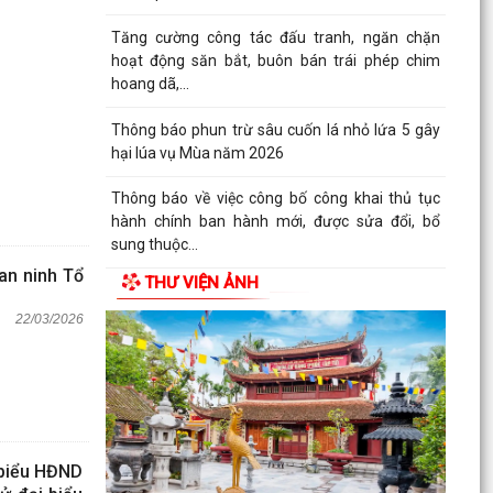
Tăng cường công tác đấu tranh, ngăn chặn
hoạt động săn bắt, buôn bán trái phép chim
hoang dã,...
Thông báo phun trừ sâu cuốn lá nhỏ lứa 5 gây
hại lúa vụ Mùa năm 2026
Thông báo về việc công bố công khai thủ tục
hành chính ban hành mới, được sửa đổi, bổ
sung thuộc...
 an ninh Tổ
THƯ VIỆN ẢNH
Phối hợp triển khai các hoạt động trước khi
ngừng hoạt động mạng thông tin di động công
22/03/2026
nghệ 2G
 biểu HĐND