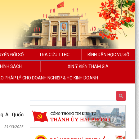
UYỂN ĐỔI SỐ
TRA CỨU TTHC
BÌNH DÂN HỌC VỤ SỐ
HÍNH SÁCH
XIN Ý KIẾN THAM GIA
RO PHÁP LÝ CHO DOANH NGHIỆP & HỘ KINH DOANH
ng Ái Quốc
31/03/2026