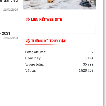
ử đại biểu
19/03/2026
LIÊN KẾT WEB SITE
- 2031
19/03/2026
THỐNG KÊ TRUY CẬP
Đang online:
182
Hôm nay:
5,794
Trong tuần:
35,799
Tất cả:
1,525,408