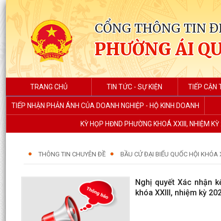
CỔNG THÔNG TIN Đ
PHƯỜNG ÁI Q
TRANG CHỦ
TIN TỨC - SỰ KIỆN
TIẾP CẬN 
TIẾP NHẬN PHẢN ÁNH CỦA DOANH NGHIỆP - HỘ KINH DOANH
KỲ HỌP HĐND PHƯỜNG KHOÁ XXIII, NHIỆM KỲ 
THÔNG TIN CHUYÊN ĐỀ
BẦU CỬ ĐẠI BIỂU QUỐC HỘI KHÓA 
Nghị quyết Xác nhận k
khóa XXIII, nhiệm kỳ 20