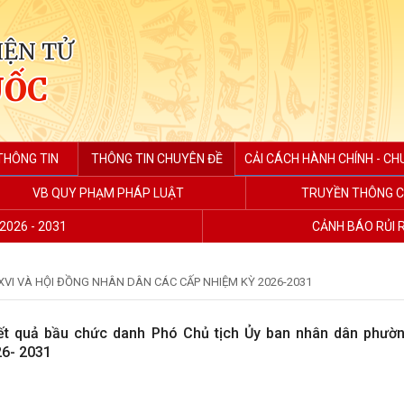
IỆN TỬ
UỐC
THÔNG TIN
THÔNG TIN CHUYÊN ĐỀ
CẢI CÁCH HÀNH CHÍNH - CH
VB QUY PHẠM PHÁP LUẬT
TRUYỀN THÔNG C
2026 - 2031
CẢNH BÁO RỦI 
XVI VÀ HỘI ĐỒNG NHÂN DÂN CÁC CẤP NHIỆM KỲ 2026-2031
ết quả bầu chức danh Phó Chủ tịch Ủy ban nhân dân phườ
26- 2031