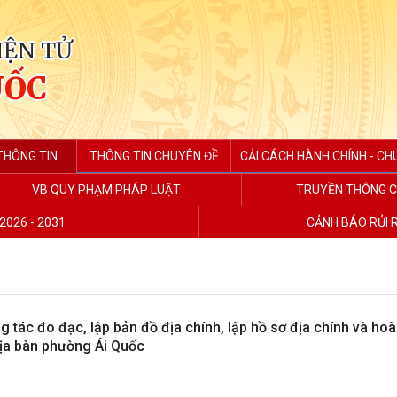
IỆN TỬ
UỐC
THÔNG TIN
THÔNG TIN CHUYÊN ĐỀ
CẢI CÁCH HÀNH CHÍNH - CH
VB QUY PHẠM PHÁP LUẬT
TRUYỀN THÔNG C
2026 - 2031
CẢNH BÁO RỦI 
g tác đo đạc, lập bản đồ địa chính, lập hồ sơ địa chính và ho
 địa bàn phường Ái Quốc