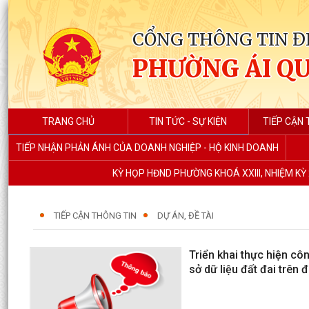
CỔNG THÔNG TIN Đ
PHƯỜNG ÁI Q
TRANG CHỦ
TIN TỨC - SỰ KIỆN
TIẾP CẬN 
TIẾP NHẬN PHẢN ÁNH CỦA DOANH NGHIỆP - HỘ KINH DOANH
KỲ HỌP HĐND PHƯỜNG KHOÁ XXIII, NHIỆM KỲ 
TIẾP CẬN THÔNG TIN
DỰ ÁN, ĐỀ TÀI
Triển khai thực hiện côn
sở dữ liệu đất đai trên