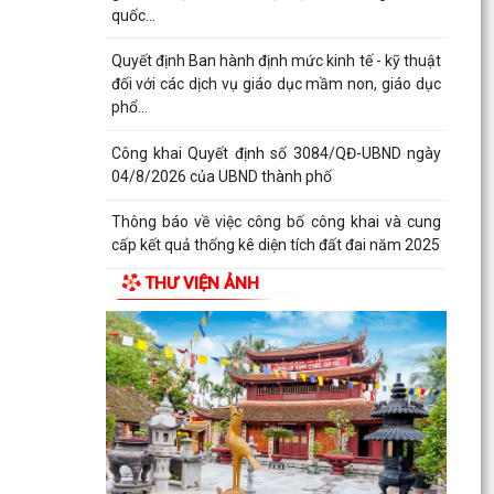
quốc...
Quyết định Ban hành định mức kinh tế - kỹ thuật
đối với các dịch vụ giáo dục mầm non, giáo dục
phổ...
Công khai Quyết định số 3084/QĐ-UBND ngày
04/8/2026 của UBND thành phố
Thông báo về việc công bố công khai và cung
cấp kết quả thống kê diện tích đất đai năm 2025
THƯ VIỆN ẢNH
Triển khai thực hiện quy định tại Nghị định số
50/2026/NĐ-CP ngày 31/01/2026 của Chính
phủ theo...