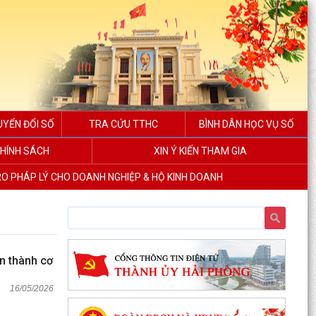
UYỂN ĐỔI SỐ
TRA CỨU TTHC
BÌNH DÂN HỌC VỤ SỐ
HÍNH SÁCH
XIN Ý KIẾN THAM GIA
RO PHÁP LÝ CHO DOANH NGHIỆP & HỘ KINH DOANH
àn thành cơ
16/05/2026