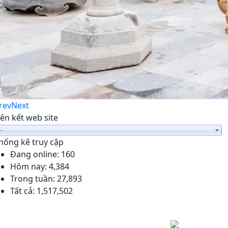
rev
Next
iên kết web site
hống kê truy cập
Đang online:
160
Hôm nay:
4,384
Trong tuần:
27,893
Tất cả:
1,517,502
Cổng Thông tin điện tử phường Ái