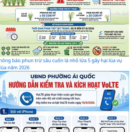
hông báo phun trừ sâu cuốn lá nhỏ lứa 5 gây hại lúa vụ
ùa năm 2026