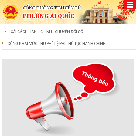
CỔNG THÔNG TIN ĐIỆN TỬ
PHƯỜNG ÁI QUỐC
CẢI CÁCH HÀNH CHÍNH - CHUYỂN ĐỔI SỐ
CÔNG KHAI MỨC THU PHÍ, LỆ PHÍ THỦ TỤC HÀNH CHÍNH