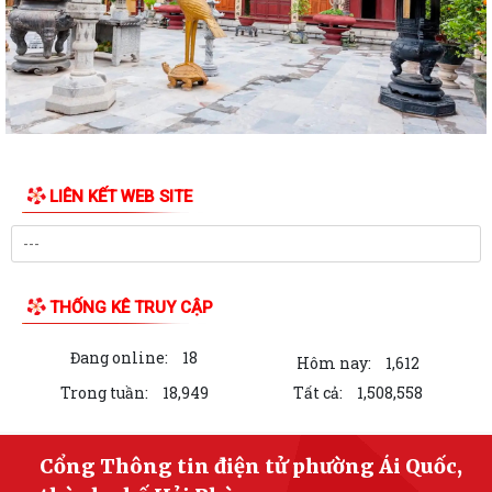
LIÊN KẾT WEB SITE
THỐNG KÊ TRUY CẬP
Đang online:
18
Hôm nay:
1,612
Trong tuần:
18,949
Tất cả:
1,508,558
Cổng Thông tin điện tử phường Ái Quốc,