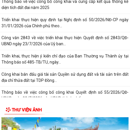
Thông báo về việc công bố công khai và cung cấp kết quả thống kê
diện tích đất đai năm 2025
Triển khai thực hiện quy định tại Nghị định số 50/2026/NĐ-CP ngày
31/01/2026 của Chính phủ theo...
Công văn 2843 về việc triển khai thực hiện Quyết định số 2843/QĐ-
UBND ngày 23/7/2026 của Uỷ ban...
Triển khai, thực hiện ý kiến chỉ đạo của Ban Thường vụ Thành ủy tại
Thông báo số 485-TB/TU, ngày...
Công khai bán đấu giá tài sản Quyền sử dụng đất và tài sản trên đất
địa chỉ thửa đất tại TDP Đồng...
Thông báo về việc công bố công khai Quyết định số 55/2026/QĐ-
UBND ngày 08/7/2026 của UBND thành phố...
THƯ VIỆN ẢNH
Công bố công khai danh mục thủ tục hành chính đủ điều kiện cung cấp
dịch vụ công trực tuyến và thủ...
Thông báo Ban hành bổ sung, sửa đổi mã định danh cho các cơ quan,