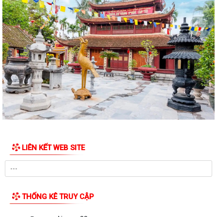
đơn vị hành chính nhà nước trên...
Triển khai Nghị định số 294/2026/NĐ-CP, Nghị định số 295/2026/NĐ-
CP và Nghị định số 296/2026/NĐ-CP...
Thông báo số 394/TB-VPCP ngày 21/7/2026 của Văn phòng Chính
phủ thông báo Kết luận của Thủ tướng...
Triển khai thi hành Nghị định số 274/2026/NĐ-CP của Chính phủ quy
định chi tiết một số điều và biện...
Quán triệt chỉ đạo của Tổng Bí thư, Chủ tịch nước tại Thông báo số 64-
TB/VPTW, ngày 22/5/2026 và...
LIÊN KẾT WEB SITE
Tuyên truyền, triển khai thực hiện Nghị Quyết số 20/2026/NQ-HĐND
ngày 28/7/2026 của HĐND thành phố...
Công văn 8800 về việc thực hiện Kế hoạch số 201/KH-UBND và Kế
hoạch số 260/KH-UBND của Uỷ ban nhân...
THỐNG KÊ TRUY CẬP
Công văn xin ý kiến hồ sơ dự thảo văn bản quy phạm pháp luật bãi bỏ