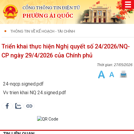
CỔNG THÔNG TIN ĐIỆN TỬ
PHƯỜNG ÁI QUỐC
THÔNG TIN VỀ KẾ HOẠCH - TÀI CHÍNH
Triển khai thực hiện Nghị quyết số 24/2026/NQ-
CP ngày 29/4/2026 của Chính phủ
27/05/2026
24-nqcp.signed.pdf
Vv trien khai NQ 24.signed.pdf
TIN LIÊN QUAN