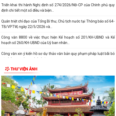
định chi tiết một số điều và biện...
Quán triệt chỉ đạo của Tổng Bí thư, Chủ tịch nước tại Thông báo số 64-
TB/VPTW, ngày 22/5/2026 và...
Công văn 8800 về việc thực hiện Kế hoạch số 201/KH-UBND và Kế
hoạch số 260/KH-UBND của Uỷ ban nhân...
Công văn xin ý kiến hồ sơ dự thảo văn bản quy phạm pháp luật bãi bỏ
văn bản quy phạm pháp luật
CHƯƠNG TRÌNH CÔNG TÁC CỦA LÃNH ĐẠO UBND PHƯỜNG ÁI QUỐC
THƯ VIỆN ẢNH
(Từ ngày 03/8/2026 đến ngày 09/8/2026)
Triển khai thực hiện Kế hoạch số 276/KH-UBND ngày 20/7/2026 của
UBND thành phố Hải Phòng
Thông báo về việc triển khai khai thác, sử dụng bài giảng pháp luật và
Chatbox AI Trợ giúp pháp luật
Quyết định về việc công bố Danh mục thủ tục hành chính bị bãi bỏ