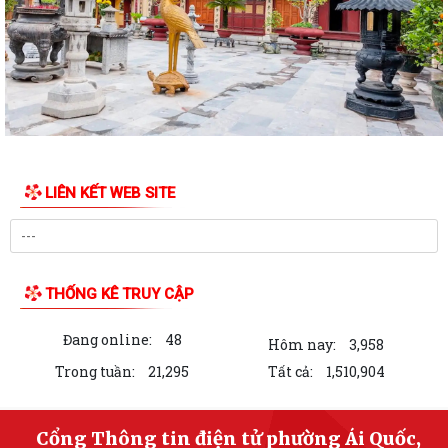
thuộc phạm vi chức năng quản lý...
Các quyết định về việc kiện toàn Tổ hoà giải và công nhận Hòa giải
viên, Tổ trưởng Tổ hòa giải các...
Quyết định về việc công bố danh mục thủ tục hành chính ban hành
mới, được sửa đổi, bổ sung lĩnh vực...
Triển khai Quyết định số 61/2026/QĐ-UBND ngày 22/7/2026 của
LIÊN KẾT WEB SITE
UBND thành phố Hải Phòng
Thông báo Về việc công bố danh mục thủ tục hành chính ban hành
mới lĩnh vực điện lực thuộc phạm vi,...
THỐNG KÊ TRUY CẬP
Thông tin về chương trình thu hồi xe CB1000 Hornet (xe nhập khẩu) và
xe Rebel 500 & CL500 (xe nhập...
Đang online:
48
Hôm nay:
3,958
TÀI LIỆU KỲ HỌP THỨ BA, KHÓA XXIII, NHIỆM KỲ 2026 - 2031
Trong tuần:
21,295
Tất cả:
1,510,904
Thông báo về việc phổ biến, công khai thủ tục hành chính nội bộ ban
hành mới lĩnh vực thương mại...
Cổng Thông tin điện tử phường Ái Quốc,