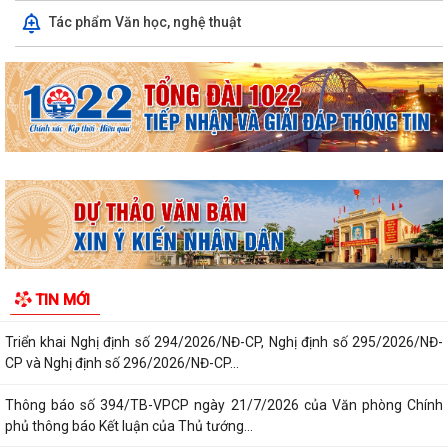
Triển khai thực hiện quy định tại Nghị định số 50/2026/NĐ-CP ngày
Tác phẩm Văn học, nghệ thuật
31/01/2026 của Chính phủ theo...
Công văn 2843 về việc triển khai thực hiện Quyết định số 2843/QĐ-
UBND ngày 23/7/2026 của Uỷ ban...
Triển khai, thực hiện ý kiến chỉ đạo của Ban Thường vụ Thành ủy tại
Thông báo số 485-TB/TU, ngày...
Công bố công khai danh mục thủ tục hành chính đủ điều kiện cung cấp
dịch vụ công trực tuyến và thủ...
Thông báo Ban hành bổ sung, sửa đổi mã định danh cho các cơ quan,
đơn vị hành chính nhà nước trên...
TIN MỚI
Triển khai Nghị định số 294/2026/NĐ-CP, Nghị định số 295/2026/NĐ-
CP và Nghị định số 296/2026/NĐ-CP...
Thông báo số 394/TB-VPCP ngày 21/7/2026 của Văn phòng Chính
phủ thông báo Kết luận của Thủ tướng...
Triển khai thi hành Nghị định số 274/2026/NĐ-CP của Chính phủ quy