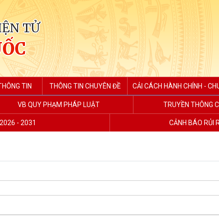
IỆN TỬ
UỐC
THÔNG TIN
THÔNG TIN CHUYÊN ĐỀ
CẢI CÁCH HÀNH CHÍNH - CH
VB QUY PHẠM PHÁP LUẬT
TRUYỀN THÔNG C
2026 - 2031
CẢNH BÁO RỦI 