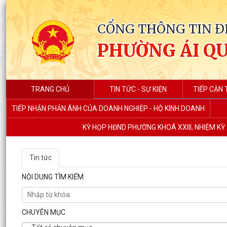
CỔNG THÔNG TIN Đ
PHƯỜNG ÁI Q
TRANG CHỦ
TIN TỨC - SỰ KIỆN
TIẾP CẬN 
TIẾP NHẬN PHẢN ÁNH CỦA DOANH NGHIỆP - HỘ KINH DOANH
KỲ HỌP HĐND PHƯỜNG KHOÁ XXIII, NHIỆM KỲ 
Tin tức
NỘI DUNG TÌM KIẾM
CHUYÊN MỤC