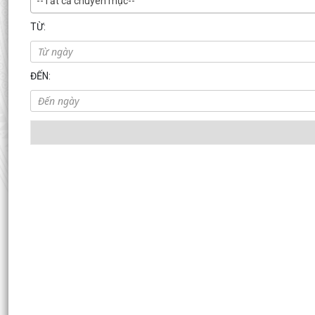
--Tất cả chuyên mục--
TỪ:
ĐẾN: