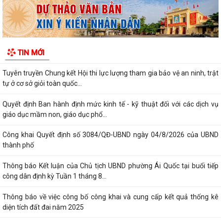
trong thời gian tới
THÔNG BÁO 457 Kết luận của Chủ tịch UBND phường tại cuộc họp
UBND phường tháng 8 năm 2026 (lần 1)
TIN MỚI
KẾ HOẠCH Phát triển kinh tế - xã hội 6 tháng cuối năm 2026
Tuyên truyền Chung kết Hội thi lực lượng tham gia bảo vệ an ninh, trật
tự ở cơ sở giỏi toàn quốc...
Quyết định Ban hành định mức kinh tế - kỹ thuật đối với các dịch vụ
giáo dục mầm non, giáo dục phổ...
Công khai Quyết định số 3084/QĐ-UBND ngày 04/8/2026 của UBND
thành phố
Thông báo Kết luận của Chủ tịch UBND phường Ái Quốc tại buổi tiếp
công dân định kỳ Tuần 1 tháng 8...
Thông báo về việc công bố công khai và cung cấp kết quả thống kê
diện tích đất đai năm 2025