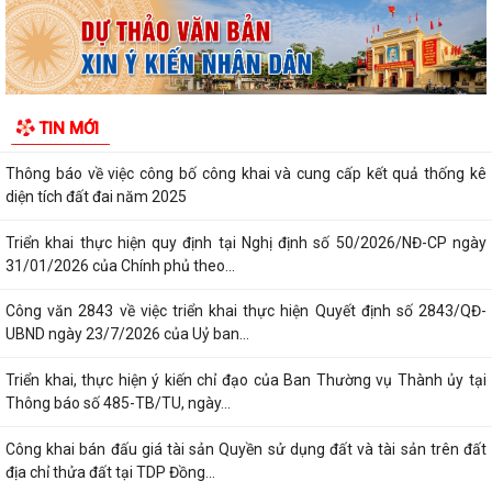
Triển khai, thực hiện ý kiến chỉ đạo của Ban Thường vụ Thành ủy tại
Thông báo số 485-TB/TU, ngày...
Công khai bán đấu giá tài sản Quyền sử dụng đất và tài sản trên đất
TIN MỚI
địa chỉ thửa đất tại TDP Đồng...
Thông báo về việc công bố công khai Quyết định số 55/2026/QĐ-
UBND ngày 08/7/2026 của UBND thành phố...
Công bố công khai danh mục thủ tục hành chính đủ điều kiện cung cấp
dịch vụ công trực tuyến và thủ...
Thông báo Ban hành bổ sung, sửa đổi mã định danh cho các cơ quan,
đơn vị hành chính nhà nước trên...
Triển khai Nghị định số 294/2026/NĐ-CP, Nghị định số 295/2026/NĐ-
CP và Nghị định số 296/2026/NĐ-CP...
Thông báo số 394/TB-VPCP ngày 21/7/2026 của Văn phòng Chính
phủ thông báo Kết luận của Thủ tướng...