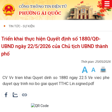
CỔNG THÔNG TIN ĐIỆN TỬ
PHƯỜNG ÁI QUỐC
TIN TỨC - SỰ KIỆN
Triển khai thực hiện Quyết định số 1880/QĐ-
UBND ngày 22/5/2026 của Chủ tịch UBND thành
phố
25/05/2026
CV Vv trien khai Quyet dinh so 1880 ngay 22.5 Ve viec phe
duyet quy trinh noi bo giai quyet TTHC Lin.signed.pdf