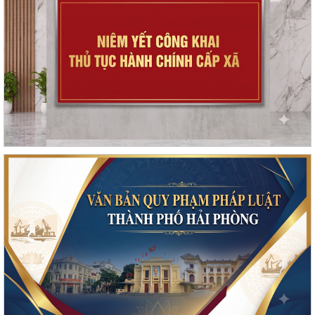
Kế hoạch thực hiện Nghị quyết số 11-NQ/TU, ngày 15/7/2026 của Ban
Chấp hành Đảng bộ thành phố về...
Tăng cường công tác đấu tranh, ngăn chặn hoạt động săn bắt, buôn
bán trái phép chim hoang dã,...
Thông báo phun trừ sâu cuốn lá nhỏ lứa 5 gây hại lúa vụ Mùa năm
2026
Phối hợp triển khai các hoạt động trước khi ngừng hoạt động mạng
thông tin di động công nghệ 2G
Thông báo Tuyển ứng viên điều dưỡng, nhân viên chăm sóc đi làm việc
tại Nhật Bản theo chương trình...
Thông báo tình hình sâu bệnh trên lúa Mùa, cây ăn quả và dự báo