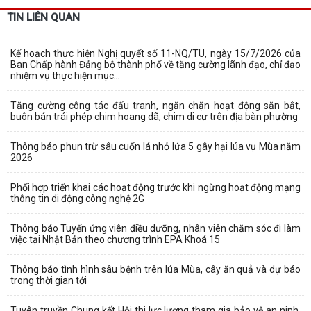
TIN LIÊN QUAN
Kế hoạch thực hiện Nghị quyết số 11-NQ/TU, ngày 15/7/2026 của
Ban Chấp hành Đảng bộ thành phố về tăng cường lãnh đạo, chỉ đạo
nhiệm vụ thực hiện mục...
Tăng cường công tác đấu tranh, ngăn chặn hoạt động săn bắt,
buôn bán trái phép chim hoang dã, chim di cư trên địa bàn phường
Thông báo phun trừ sâu cuốn lá nhỏ lứa 5 gây hại lúa vụ Mùa năm
2026
Phối hợp triển khai các hoạt động trước khi ngừng hoạt động mạng
thông tin di động công nghệ 2G
Thông báo Tuyển ứng viên điều dưỡng, nhân viên chăm sóc đi làm
việc tại Nhật Bản theo chương trình EPA Khoá 15
Thông báo tình hình sâu bệnh trên lúa Mùa, cây ăn quả và dự báo
trong thời gian tới
Tuyên truyền Chung kết Hội thi lực lượng tham gia bảo vệ an ninh,