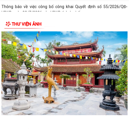
Triển khai thi hành Nghị định số 274/2026/NĐ-CP của Chính phủ quy
định chi tiết một số điều và biện...
THƯ VIỆN ẢNH
Quán triệt chỉ đạo của Tổng Bí thư, Chủ tịch nước tại Thông báo số 64-
TB/VPTW, ngày 22/5/2026 và...
Tuyên truyền, triển khai thực hiện Nghị Quyết số 20/2026/NQ-HĐND
ngày 28/7/2026 của HĐND thành phố...
Công văn 8800 về việc thực hiện Kế hoạch số 201/KH-UBND và Kế
hoạch số 260/KH-UBND của Uỷ ban nhân...
Công văn xin ý kiến hồ sơ dự thảo văn bản quy phạm pháp luật bãi bỏ
văn bản quy phạm pháp luật
CHƯƠNG TRÌNH CÔNG TÁC CỦA LÃNH ĐẠO UBND PHƯỜNG ÁI QUỐC
(Từ ngày 03/8/2026 đến ngày 09/8/2026)
Triển khai thực hiện Kế hoạch số 276/KH-UBND ngày 20/7/2026 của
UBND thành phố Hải Phòng