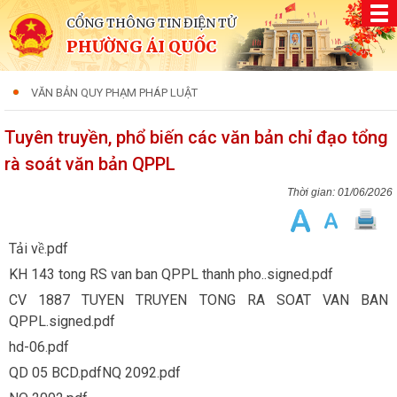
CỔNG THÔNG TIN ĐIỆN TỬ
PHƯỜNG ÁI QUỐC
VĂN BẢN QUY PHẠM PHÁP LUẬT
Tuyên truyền, phổ biến các văn bản chỉ đạo tổng
rà soát văn bản QPPL
01/06/2026
Tải về.pdf
KH 143 tong RS van ban QPPL thanh pho..signed.pdf
CV 1887 TUYEN TRUYEN TONG RA SOAT VAN BAN
QPPL.signed.pdf
hd-06.pdf
QD 05 BCD.pdf
NQ 2092.pdf