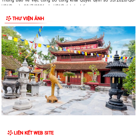
Thông báo về việc công bố công khai Quyết định số 55/2026/QĐ-
UBND ngày 08/7/2026 của UBND thành phố...
THƯ VIỆN ẢNH
Công bố công khai danh mục thủ tục hành chính đủ điều kiện cung cấp
dịch vụ công trực tuyến và thủ...
Thông báo Ban hành bổ sung, sửa đổi mã định danh cho các cơ quan,
đơn vị hành chính nhà nước trên...
Triển khai Nghị định số 294/2026/NĐ-CP, Nghị định số 295/2026/NĐ-
CP và Nghị định số 296/2026/NĐ-CP...
Thông báo số 394/TB-VPCP ngày 21/7/2026 của Văn phòng Chính
phủ thông báo Kết luận của Thủ tướng...
Triển khai thi hành Nghị định số 274/2026/NĐ-CP của Chính phủ quy
định chi tiết một số điều và biện...
Quán triệt chỉ đạo của Tổng Bí thư, Chủ tịch nước tại Thông báo số 64-
TB/VPTW, ngày 22/5/2026 và...
LIÊN KẾT WEB SITE
Tuyên truyền, triển khai thực hiện Nghị Quyết số 20/2026/NQ-HĐND