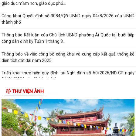
giáo dục mầm non, giáo dục phổ...
Công khai Quyết định số 3084/QĐ-UBND ngày 04/8/2026 của UBND
thành phố
Thông báo Kết luận của Chủ tịch UBND phường Ái Quốc tại buổi tiếp
công dân định kỳ Tuần 1 tháng 8...
Thông báo về việc công bố công khai và cung cấp kết quả thống kê
diện tích đất đai năm 2025
Triển khai thực hiện quy định tại Nghị định số 50/2026/NĐ-CP ngày
31/01/2026 của Chính phủ theo...
THƯ VIỆN ẢNH
Công văn 2843 về việc triển khai thực hiện Quyết định số 2843/QĐ-
UBND ngày 23/7/2026 của Uỷ ban...
Triển khai, thực hiện ý kiến chỉ đạo của Ban Thường vụ Thành ủy tại
Thông báo số 485-TB/TU, ngày...
Công khai bán đấu giá tài sản Quyền sử dụng đất và tài sản trên đất