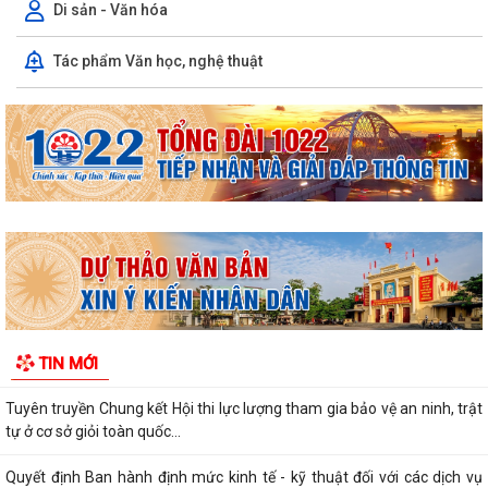
Di sản - Văn hóa
Thông báo về việc công bố công khai thủ tục hành chính ban hành
mới, được sửa đổi, bổ sung thuộc...
Tác phẩm Văn học, nghệ thuật
Phối hợp triển khai các hoạt động trước khi ngừng hoạt động mạng
thông tin di động công nghệ 2G
Thông báo Tuyển ứng viên điều dưỡng, nhân viên chăm sóc đi làm việc
tại Nhật Bản theo chương trình...
Thông báo tình hình sâu bệnh trên lúa Mùa, cây ăn quả và dự báo
trong thời gian tới
THÔNG BÁO 457 Kết luận của Chủ tịch UBND phường tại cuộc họp
UBND phường tháng 8 năm 2026 (lần 1)
TIN MỚI
KẾ HOẠCH Phát triển kinh tế - xã hội 6 tháng cuối năm 2026
Tuyên truyền Chung kết Hội thi lực lượng tham gia bảo vệ an ninh, trật
tự ở cơ sở giỏi toàn quốc...
Quyết định Ban hành định mức kinh tế - kỹ thuật đối với các dịch vụ