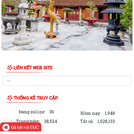
địa chỉ thửa đất tại TDP Đồng...
Thông báo về việc công bố công khai Quyết định số 55/2026/QĐ-
UBND ngày 08/7/2026 của UBND thành phố...
Công bố công khai danh mục thủ tục hành chính đủ điều kiện cung cấp
dịch vụ công trực tuyến và thủ...
Thông báo Ban hành bổ sung, sửa đổi mã định danh cho các cơ quan,
đơn vị hành chính nhà nước trên...
LIÊN KẾT WEB SITE
Triển khai Nghị định số 294/2026/NĐ-CP, Nghị định số 295/2026/NĐ-
CP và Nghị định số 296/2026/NĐ-CP...
Thông báo số 394/TB-VPCP ngày 21/7/2026 của Văn phòng Chính
phủ thông báo Kết luận của Thủ tướng...
THỐNG KÊ TRUY CẬP
Triển khai thi hành Nghị định số 274/2026/NĐ-CP của Chính phủ quy
Đang online:
36
định chi tiết một số điều và biện...
Hôm nay:
1,948
Trong tuần:
38,524
Tất cả:
1,528,133
Quán triệt chỉ đạo của Tổng Bí thư, Chủ tịch nước tại Thông báo số 64-
Đã kết nối EMC
TB/VPTW, ngày 22/5/2026 và...