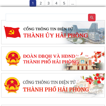
1
2
3
4
5
...