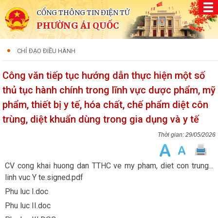
CỔNG THÔNG TIN ĐIỆN TỬ
PHƯỜNG ÁI QUỐC
CHỈ ĐẠO ĐIỀU HÀNH
Công văn tiếp tục hướng dẫn thực hiện một số
thủ tục hành chính trong lĩnh vực dược phẩm, mỹ
phẩm, thiết bị y tế, hóa chất, chế phẩm diệt côn
trùng, diệt khuẩn dùng trong gia dụng và y tế
29/05/2026
CV cong khai huong dan TTHC ve my pham, diet con trung...
linh vuc Y te.signed.pdf
Phu luc I.doc
Phu luc II.doc