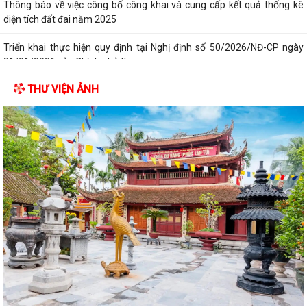
Thông báo về việc công bố công khai và cung cấp kết quả thống kê
diện tích đất đai năm 2025
Triển khai thực hiện quy định tại Nghị định số 50/2026/NĐ-CP ngày
31/01/2026 của Chính phủ theo...
THƯ VIỆN ẢNH
Công văn 2843 về việc triển khai thực hiện Quyết định số 2843/QĐ-
UBND ngày 23/7/2026 của Uỷ ban...
Triển khai, thực hiện ý kiến chỉ đạo của Ban Thường vụ Thành ủy tại
Thông báo số 485-TB/TU, ngày...
Công khai bán đấu giá tài sản Quyền sử dụng đất và tài sản trên đất
địa chỉ thửa đất tại TDP Đồng...
Thông báo về việc công bố công khai Quyết định số 55/2026/QĐ-
UBND ngày 08/7/2026 của UBND thành phố...
Công bố công khai danh mục thủ tục hành chính đủ điều kiện cung cấp
dịch vụ công trực tuyến và thủ...
Thông báo Ban hành bổ sung, sửa đổi mã định danh cho các cơ quan,