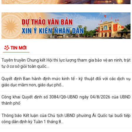
Thông báo tình hình sâu bệnh trên lúa Mùa, cây ăn quả và dự báo
trong thời gian tới
THÔNG BÁO 457 Kết luận của Chủ tịch UBND phường tại cuộc họp
UBND phường tháng 8 năm 2026 (lần 1)
TIN MỚI
KẾ HOẠCH Phát triển kinh tế - xã hội 6 tháng cuối năm 2026
Tuyên truyền Chung kết Hội thi lực lượng tham gia bảo vệ an ninh, trật
tự ở cơ sở giỏi toàn quốc...
Quyết định Ban hành định mức kinh tế - kỹ thuật đối với các dịch vụ
giáo dục mầm non, giáo dục phổ...
Công khai Quyết định số 3084/QĐ-UBND ngày 04/8/2026 của UBND
thành phố
Thông báo Kết luận của Chủ tịch UBND phường Ái Quốc tại buổi tiếp
công dân định kỳ Tuần 1 tháng 8...