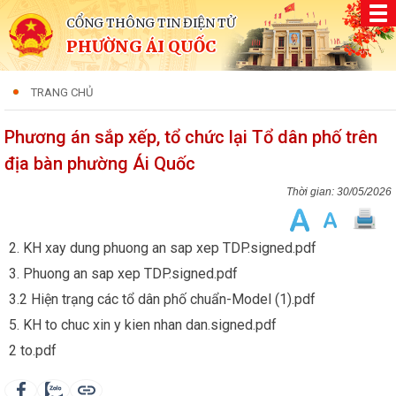
CỔNG THÔNG TIN ĐIỆN TỬ
PHƯỜNG ÁI QUỐC
TRANG CHỦ
Phương án sắp xếp, tổ chức lại Tổ dân phố trên
địa bàn phường Ái Quốc
30/05/2026
2. KH xay dung phuong an sap xep TDP.signed.pdf
3. Phuong an sap xep TDP.signed.pdf
3.2 Hiện trạng các tổ dân phố chuẩn-Model (1).pdf
5. KH to chuc xin y kien nhan dan.signed.pdf
2 to.pdf