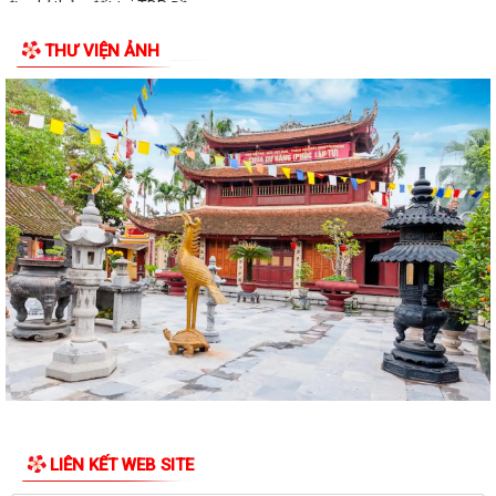
địa chỉ thửa đất tại TDP Đồng...
THƯ VIỆN ẢNH
Thông báo về việc công bố công khai Quyết định số 55/2026/QĐ-
UBND ngày 08/7/2026 của UBND thành phố...
Công bố công khai danh mục thủ tục hành chính đủ điều kiện cung cấp
dịch vụ công trực tuyến và thủ...
Thông báo Ban hành bổ sung, sửa đổi mã định danh cho các cơ quan,
đơn vị hành chính nhà nước trên...
Triển khai Nghị định số 294/2026/NĐ-CP, Nghị định số 295/2026/NĐ-
CP và Nghị định số 296/2026/NĐ-CP...
Thông báo số 394/TB-VPCP ngày 21/7/2026 của Văn phòng Chính
phủ thông báo Kết luận của Thủ tướng...
Triển khai thi hành Nghị định số 274/2026/NĐ-CP của Chính phủ quy
định chi tiết một số điều và biện...
LIÊN KẾT WEB SITE
Quán triệt chỉ đạo của Tổng Bí thư, Chủ tịch nước tại Thông báo số 64-
TB/VPTW, ngày 22/5/2026 và...