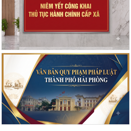
Triển khai công tác trật tự ATGT trong các cơ sở giáo dục năm học
2026-2027
Kế hoạch thực hiện Nghị quyết số 11-NQ/TU, ngày 15/7/2026 của Ban
Chấp hành Đảng bộ thành phố về...
Tăng cường công tác đấu tranh, ngăn chặn hoạt động săn bắt, buôn
bán trái phép chim hoang dã,...
Thông báo phun trừ sâu cuốn lá nhỏ lứa 5 gây hại lúa vụ Mùa năm
2026
Thông báo về việc công bố công khai thủ tục hành chính ban hành
mới, được sửa đổi, bổ sung thuộc...
Phối hợp triển khai các hoạt động trước khi ngừng hoạt động mạng
thông tin di động công nghệ 2G