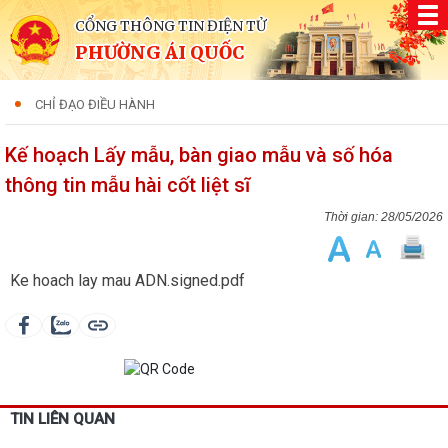
CỔNG THÔNG TIN ĐIỆN TỬ
PHƯỜNG ÁI QUỐC
CHỈ ĐẠO ĐIỀU HÀNH
Kế hoạch Lấy mẫu, bàn giao mẫu và số hóa
thông tin mẫu hài cốt liệt sĩ
28/05/2026
Ke hoach lay mau ADN.signed.pdf
TIN LIÊN QUAN