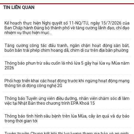
TIN LIÊN QUAN
Kế hoạch thực hiện Nghị quyết số 11-NQ/TU, ngày 15/7/2026 của
Ban Chấp hành Đảng bộ thành phố về tăng cường lãnh đạo, chỉ đạo
nhiệm vụ thực hiện mục...
Tăng cường công tác đấu tranh, ngăn chặn hoạt động săn bắt,
buôn bán trái phép chim hoang dã, chim di cư trên địa bàn phường
Thông báo phun trừ sâu cuốn lá nhỏ lứa 5 gây hại lúa vụ Mùa năm
2026
Phối hợp triển khai các hoạt động trước khi ngừng hoạt động mạng
thông tin di động công nghệ 2G
Thông báo Tuyển ứng viên điều dưỡng, nhân viên chăm sóc đi làm
việc tại Nhật Bản theo chương trình EPA Khoá 15
Thông báo tình hình sâu bệnh trên lúa Mùa, cây ăn quả và dự báo
trong thời gian tới
Tuyên truyền Chung kết Hội thi lực lượng tham gia bảo vệ an ninh,