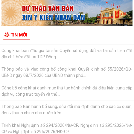
Triển khai, thực hiện ý kiến chỉ đạo của Ban Thường vụ Thành ủy tại
Thông báo số 485-TB/TU, ngày...
Công khai bán đấu giá tài sản Quyền sử dụng đất và tài sản trên đất
TIN MỚI
địa chỉ thửa đất tại TDP Đồng...
Thông báo về việc công bố công khai Quyết định số 55/2026/QĐ-
UBND ngày 08/7/2026 của UBND thành phố...
Công bố công khai danh mục thủ tục hành chính đủ điều kiện cung cấp
dịch vụ công trực tuyến và thủ...
Thông báo Ban hành bổ sung, sửa đổi mã định danh cho các cơ quan,
đơn vị hành chính nhà nước trên...
Triển khai Nghị định số 294/2026/NĐ-CP, Nghị định số 295/2026/NĐ-
CP và Nghị định số 296/2026/NĐ-CP...
Thông báo số 394/TB-VPCP ngày 21/7/2026 của Văn phòng Chính
phủ thông báo Kết luận của Thủ tướng...