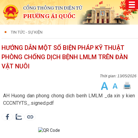
CỔNG THÔNG TIN ĐIỆN TỬ
PHƯỜNG ÁI QUỐC
TIN TỨC - SỰ KIỆN
HƯỚNG DẪN MỘT SỐ BIỆN PHÁP KỸ THUẬT
PHÒNG CHỐNG DỊCH BỆNH LMLM TRÊN ĐÀN
VẬT NUÔI
13/05/2026
AH Huong dan phong chong dich benh LMLM _da xin y kien
CCCNTYTS_.signed.pdf