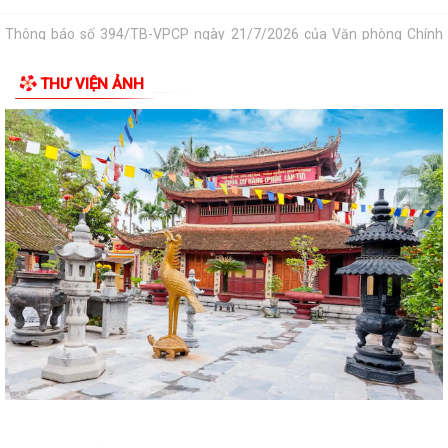
Triển khai thi hành Nghị định số 274/2026/NĐ-CP của Chính phủ quy
định chi tiết một số điều và biện...
THƯ VIỆN ẢNH
Quán triệt chỉ đạo của Tổng Bí thư, Chủ tịch nước tại Thông báo số 64-
TB/VPTW, ngày 22/5/2026 và...
Tuyên truyền, triển khai thực hiện Nghị Quyết số 20/2026/NQ-HĐND
ngày 28/7/2026 của HĐND thành phố...
Công văn 8800 về việc thực hiện Kế hoạch số 201/KH-UBND và Kế
hoạch số 260/KH-UBND của Uỷ ban nhân...
Công văn xin ý kiến hồ sơ dự thảo văn bản quy phạm pháp luật bãi bỏ
văn bản quy phạm pháp luật
CHƯƠNG TRÌNH CÔNG TÁC CỦA LÃNH ĐẠO UBND PHƯỜNG ÁI QUỐC
(Từ ngày 03/8/2026 đến ngày 09/8/2026)
Triển khai thực hiện Kế hoạch số 276/KH-UBND ngày 20/7/2026 của
UBND thành phố Hải Phòng