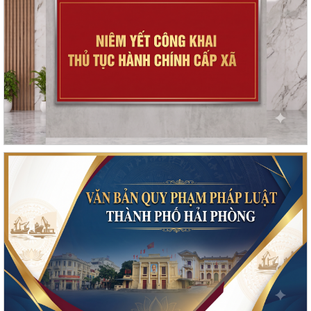
Kế hoạch thực hiện Nghị quyết số 11-NQ/TU, ngày 15/7/2026 của Ban
Chấp hành Đảng bộ thành phố về...
Tăng cường công tác đấu tranh, ngăn chặn hoạt động săn bắt, buôn
bán trái phép chim hoang dã,...
Thông báo phun trừ sâu cuốn lá nhỏ lứa 5 gây hại lúa vụ Mùa năm
2026
Phối hợp triển khai các hoạt động trước khi ngừng hoạt động mạng
thông tin di động công nghệ 2G
Thông báo Tuyển ứng viên điều dưỡng, nhân viên chăm sóc đi làm việc
tại Nhật Bản theo chương trình...
Thông báo tình hình sâu bệnh trên lúa Mùa, cây ăn quả và dự báo