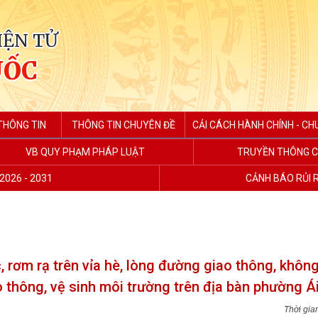
IỆN TỬ
UỐC
THÔNG TIN
THÔNG TIN CHUYÊN ĐỀ
CẢI CÁCH HÀNH CHÍNH - CH
VB QUY PHẠM PHÁP LUẬT
TRUYỀN THÔNG C
2026 - 2031
CẢNH BÁO RỦI 
, rơm rạ trên vỉa hè, lòng đường giao thông, khôn
o thông, vệ sinh môi trường trên địa bàn phường Á