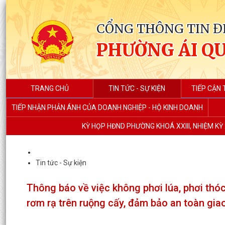
CỔNG THÔNG TIN Đ
PHƯỜNG ÁI Q
TRANG CHỦ
TIN TỨC - SỰ KIỆN
TIẾP CẬN 
TIẾP NHẬN PHẢN ÁNH CỦA DOANH NGHIỆP - HỘ KINH DOANH
KỲ HỌP HĐND PHƯỜNG KHOÁ XXIII, NHIỆM KỲ 
Tin tức - Sự kiện
Thông báo về việc không phơi lúa, phơi thóc
rơm rạ trên ruộng cấy, đảm bảo an toàn gia