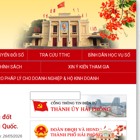
UYỂN ĐỔI SỐ
TRA CỨU TTHC
BÌNH DÂN HỌC VỤ SỐ
HÍNH SÁCH
XIN Ý KIẾN THAM GIA
RO PHÁP LÝ CHO DOANH NGHIỆP & HỘ KINH DOANH
g đốt
i Quốc.
26/05/2026