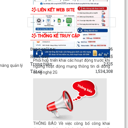
LIÊN KẾT WEB SITE
THỐNG KÊ TRUY CẬP
Đang online:
36
Hôm nay:
2,515
Phối hợp triển khai các hoạt động trước khi
Trong tuần:
2,515
 năng quản lý
ngừng hoạt động mạng thông tin di động
Tất cả:
1,534,308
công nghệ 2G
THÔNG BÁO Về việc công bố công khai