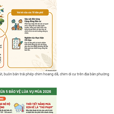
ắt, buôn bán trái phép chim hoang dã, chim di cư trên địa bàn phường