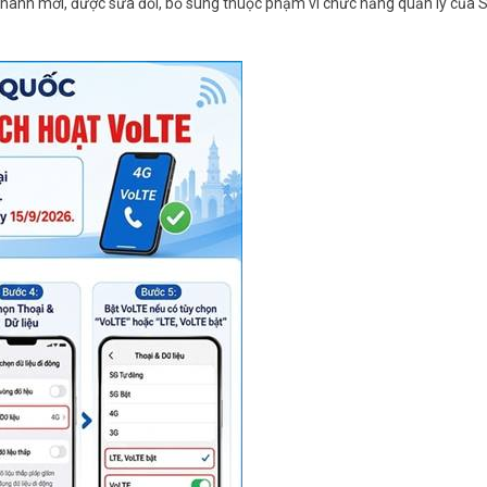
 hành mới, được sửa đổi, bổ sung thuộc phạm vi chức năng quản lý của S