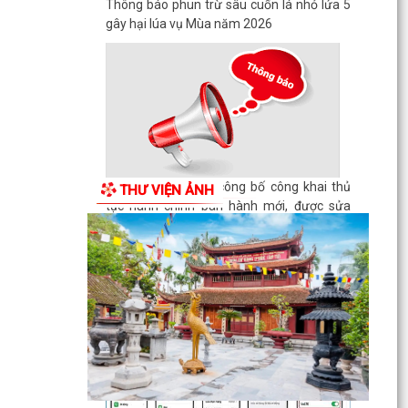
Thông báo phun trừ sâu cuốn lá nhỏ lứa 5
gây hại lúa vụ Mùa năm 2026
Thông báo về việc công bố công khai thủ
THƯ VIỆN ẢNH
tục hành chính ban hành mới, được sửa
đổi, bổ sung thuộc...