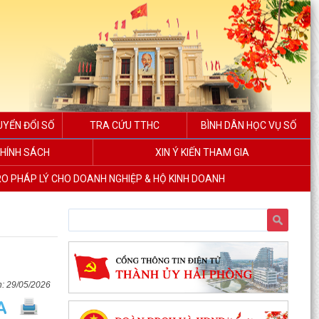
UYỂN ĐỔI SỐ
TRA CỨU TTHC
BÌNH DÂN HỌC VỤ SỐ
HÍNH SÁCH
XIN Ý KIẾN THAM GIA
RO PHÁP LÝ CHO DOANH NGHIỆP & HỘ KINH DOANH
29/05/2026