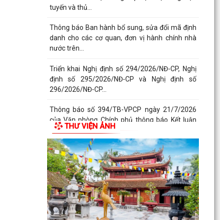
tuyến và thủ...
Thông báo Ban hành bổ sung, sửa đổi mã định
danh cho các cơ quan, đơn vị hành chính nhà
nước trên...
Triển khai Nghị định số 294/2026/NĐ-CP, Nghị
định số 295/2026/NĐ-CP và Nghị định số
296/2026/NĐ-CP...
Thông báo số 394/TB-VPCP ngày 21/7/2026
của Văn phòng Chính phủ thông báo Kết luận
THƯ VIỆN ẢNH
của Thủ tướng...
Triển khai thi hành Nghị định số 274/2026/NĐ-
CP của Chính phủ quy định chi tiết một số điều
và biện...
Quán triệt chỉ đạo của Tổng Bí thư, Chủ tịch
nước tại Thông báo số 64-TB/VPTW, ngày
22/5/2026 và...