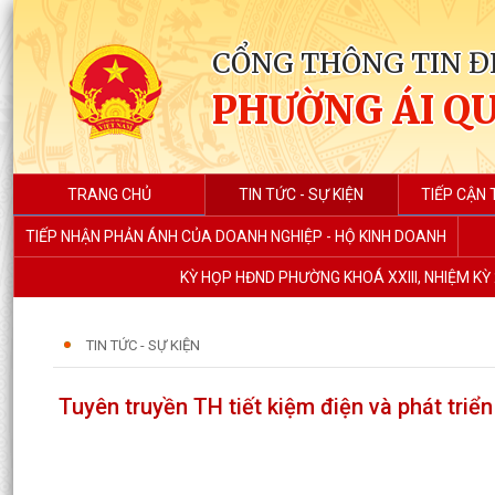
CỔNG THÔNG TIN Đ
PHƯỜNG ÁI Q
TRANG CHỦ
TIN TỨC - SỰ KIỆN
TIẾP CẬN 
TIẾP NHẬN PHẢN ÁNH CỦA DOANH NGHIỆP - HỘ KINH DOANH
KỲ HỌP HĐND PHƯỜNG KHOÁ XXIII, NHIỆM KỲ 
TIN TỨC - SỰ KIỆN
Tuyên truyền TH tiết kiệm điện và phát triển