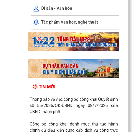
Triển khai thực hiện quy định tại Nghị định số
50/2026/NĐ-CP ngày 31/01/2026 của Chính
Di sản - Văn hóa
phủ theo...
Tác phẩm Văn học, nghệ thuật
Công văn 2843 về việc triển khai thực hiện Quyết
định số 2843/QĐ-UBND ngày 23/7/2026 của Uỷ
ban...
Triển khai, thực hiện ý kiến chỉ đạo của Ban
Thường vụ Thành ủy tại Thông báo số 485-
TB/TU, ngày...
Công khai bán đấu giá tài sản Quyền sử dụng
đất và tài sản trên đất địa chỉ thửa đất tại TDP
TIN MỚI
Đồng...
Thông báo về việc công bố công khai Quyết định
số 55/2026/QĐ-UBND ngày 08/7/2026 của
UBND thành phố...
Công bố công khai danh mục thủ tục hành
chính đủ điều kiện cung cấp dịch vụ công trực