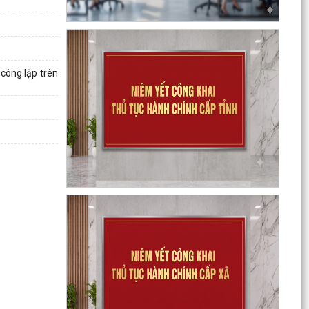
Kế hoạch thực hiện Nghị quyết số 11-NQ/TU,
ngày 15/7/2026 của Ban Chấp hành Đảng bộ
thành phố về...
 công lập trên
Tăng cường công tác đấu tranh, ngăn chặn
hoạt động săn bắt, buôn bán trái phép chim
hoang dã,...
Thông báo phun trừ sâu cuốn lá nhỏ lứa 5 gây
hại lúa vụ Mùa năm 2026
Phối hợp triển khai các hoạt động trước khi
ngừng hoạt động mạng thông tin di động công
nghệ 2G
Thông báo Tuyển ứng viên điều dưỡng, nhân
viên chăm sóc đi làm việc tại Nhật Bản theo
chương trình...