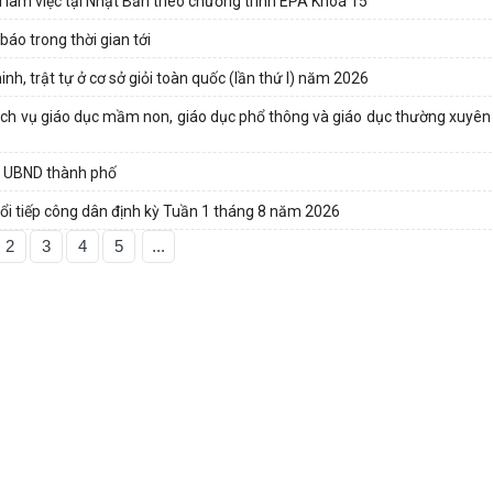
 làm việc tại Nhật Bản theo chương trình EPA Khoá 15
áo trong thời gian tới
nh, trật tự ở cơ sở giỏi toàn quốc (lần thứ I) năm 2026
 dịch vụ giáo dục mầm non, giáo dục phổ thông và giáo dục thường xuyên
a UBND thành phố
ổi tiếp công dân định kỳ Tuần 1 tháng 8 năm 2026
2
3
4
5
...