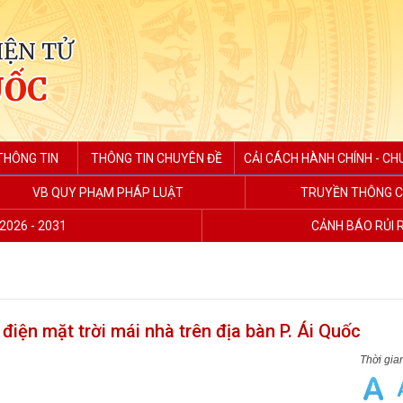
IỆN TỬ
UỐC
THÔNG TIN
THÔNG TIN CHUYÊN ĐỀ
CẢI CÁCH HÀNH CHÍNH - CH
VB QUY PHẠM PHÁP LUẬT
TRUYỀN THÔNG C
2026 - 2031
CẢNH BÁO RỦI 
 điện mặt trời mái nhà trên địa bàn P. Ái Quốc