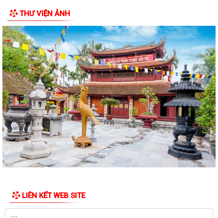
THƯ VIỆN ẢNH
Công văn 2843 về việc triển khai thực hiện Quyết định số 2843/QĐ-
UBND ngày 23/7/2026 của Uỷ ban...
Triển khai, thực hiện ý kiến chỉ đạo của Ban Thường vụ Thành ủy tại
Thông báo số 485-TB/TU, ngày...
Công khai bán đấu giá tài sản Quyền sử dụng đất và tài sản trên đất
địa chỉ thửa đất tại TDP Đồng...
Thông báo về việc công bố công khai Quyết định số 55/2026/QĐ-
UBND ngày 08/7/2026 của UBND thành phố...
Công bố công khai danh mục thủ tục hành chính đủ điều kiện cung cấp
dịch vụ công trực tuyến và thủ...
Thông báo Ban hành bổ sung, sửa đổi mã định danh cho các cơ quan,
đơn vị hành chính nhà nước trên...
LIÊN KẾT WEB SITE
Triển khai Nghị định số 294/2026/NĐ-CP, Nghị định số 295/2026/NĐ-
CP và Nghị định số 296/2026/NĐ-CP...