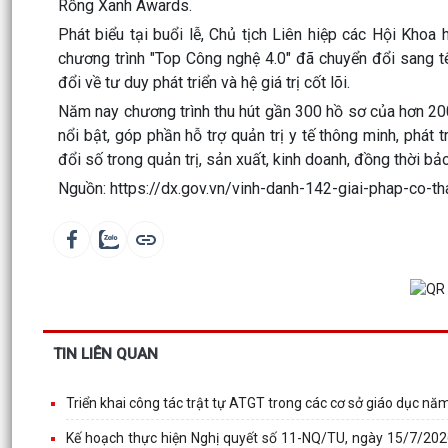
Rồng Xanh Awards.
Phát biểu tại buổi lễ, Chủ tịch Liên hiệp các Hội Khoa
chương trình "Top Công nghệ 4.0" đã chuyển đổi sang t
đổi về tư duy phát triển và hệ giá trị cốt lõi.
Năm nay chương trình thu hút gần 300 hồ sơ của hơn 200
nổi bật, góp phần hỗ trợ quản trị y tế thông minh, phát t
đổi số trong quản trị, sản xuất, kinh doanh, đồng thời bảo
Nguồn: https://dx.gov.vn/vinh-danh-142-giai-phap-co
TIN LIÊN QUAN
Triển khai công tác trật tự ATGT trong các cơ sở giáo dục n
Kế hoạch thực hiện Nghị quyết số 11-NQ/TU, ngày 15/7/202