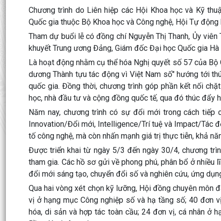
Chương trình do Liên hiệp các Hội Khoa học và Kỹ thu
Quốc gia thuộc Bộ Khoa học và Công nghệ, Hội Tự động h
Tham dự buổi lễ có đồng chí Nguyễn Thị Thanh, Ủy viên 
khuyết Trung ương Đảng, Giám đốc Đại học Quốc gia Hà Nộ
Là hoạt động nhằm cụ thể hóa Nghị quyết số 57 của Bộ C
dương Thành tựu tác động vì Việt Nam số" hướng tới thú
quốc gia. Đồng thời, chương trình góp phần kết nối chặt
học, nhà đầu tư và cộng đồng quốc tế, qua đó thúc đẩy 
Năm nay, chương trình có sự đổi mới trong cách tiếp c
Innovation/Đổi mới, Intelligence/Trí tuệ và Impact/Tác đ
tố công nghệ, mà còn nhấn mạnh giá trị thực tiễn, khả năng
Được triển khai từ ngày 5/3 đến ngày 30/4, chương trì
tham gia. Các hồ sơ gửi về phong phú, phân bổ ở nhiều l
đổi mới sáng tạo, chuyển đổi số và nghiên cứu, ứng dụn
Qua hai vòng xét chọn kỹ lưỡng, Hội đồng chuyên môn đã
vị ở hạng mục Công nghiệp số và hạ tầng số; 40 đơn v
hóa, di sản và hợp tác toàn cầu; 24 đơn vị, cá nhân ở 