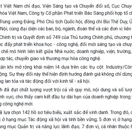
ật Việt Nam chỉ đạo; Viện Sáng tạo và Chuyển đổi số, Cục Chuy
óa Việt Nam, Công ty Cổ phần Phát triển Báo Sáng phối hợp tổ c
Trung ương Đảng, Phó Chủ tịch Quốc hội; đồng chí Bùi Thế Duy, 
i; cùng đại diện các ban, bộ, ngành, đoàn thể và các đơn vị liên
hính trị và Quyết định số 749 của Thủ tướng Chính phủ, chương t
c đẩy phát triển khoa học - công nghệ, đổi mới sáng tạo và chu
 chẽ mô hình liên kết giữa Nhà nước, doanh nghiệp, viện, trường
hợp tác, chuyển giao và thương mại hóa công nghệ.
ận khi mở rộng khái niệm I4 dựa trên các trụ cột: Industry/Côn
ộng. Sự thay đổi này thể hiện định hướng đánh giá không chỉ dừng
 lan tỏa và tác động đối với kinh tế - xã hội.
nh đã đạt chất lượng vượt trội cả về quy mô, nội dung và số lư
ĩnh vực, cho thấy cam kết đầu tư dài hạn của doanh nghiệp trong 
g công nghệ mới.
 lựa chọn 142 hồ sơ tiêu biểu, xuất sắc để vinh danh. Trong đó,
ị ở hạng mục Tác động xã hội và tính bền vững; 5 đơn vị ở hạn
hạng mục Quản trị và năng lực lãnh đạo; 7 đơn vị, cá nhân thuộ