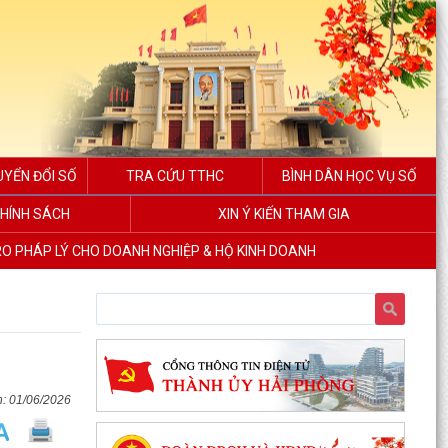
UYỂN ĐỔI SỐ
TRA CỨU TTHC
BÌNH DÂN HỌC VỤ SỐ
HÍNH SÁCH
XIN Ý KIẾN THAM GIA
RO PHÁP LÝ CHO DOANH NGHIỆP & HỘ KINH DOANH
01/06/2026