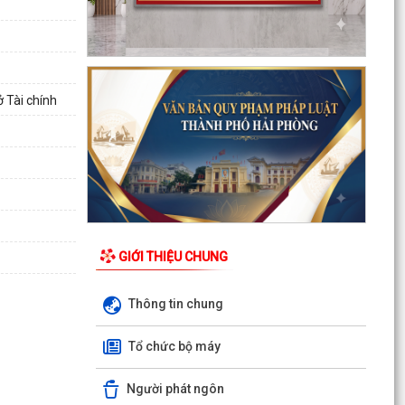
Phối hợp triển khai các hoạt động trước khi
ngừng hoạt động mạng thông tin di động công
nghệ 2G
 Tài chính
Thông báo Tuyển ứng viên điều dưỡng, nhân
viên chăm sóc đi làm việc tại Nhật Bản theo
chương trình...
Thông báo tình hình sâu bệnh trên lúa Mùa, cây
ăn quả và dự báo trong thời gian tới
THÔNG BÁO 457 Kết luận của Chủ tịch UBND
phường tại cuộc họp UBND phường tháng 8
GIỚI THIỆU CHUNG
năm 2026 (lần 1)
Thông tin chung
KẾ HOẠCH Phát triển kinh tế - xã hội 6 tháng
cuối năm 2026
Tổ chức bộ máy
Tuyên truyền Chung kết Hội thi lực lượng tham
Người phát ngôn
gia bảo vệ an ninh, trật tự ở cơ sở giỏi toàn