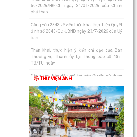
ban...
Triển khai, thực hiện ý kiến chỉ đạo của Ban
Thường vụ Thành ủy tại Thông báo số 485-
TB/TU, ngày...
Công khai bán đấu giá tài sản Quyền sử dụng
đất và tài sản trên đất địa chỉ thửa đất tại TDP
Đồng...
Thông báo về việc công bố công khai Quyết định
số 55/2026/QĐ-UBND ngày 08/7/2026 của
THƯ VIỆN ẢNH
UBND thành phố...
Công bố công khai danh mục thủ tục hành
chính đủ điều kiện cung cấp dịch vụ công trực
tuyến và thủ...
Thông báo Ban hành bổ sung, sửa đổi mã định
danh cho các cơ quan, đơn vị hành chính nhà
nước trên...