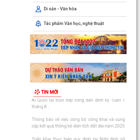
quốc...
Di sản - Văn hóa
Quyết định Ban hành định mức kinh tế - kỹ thuật
đối với các dịch vụ giáo dục mầm non, giáo dục
Tác phẩm Văn học, nghệ thuật
phổ...
Công khai Quyết định số 3084/QĐ-UBND ngày
04/8/2026 của UBND thành phố
Thông báo Kết luận của Chủ tịch UBND phường
Ái Quốc tại buổi tiếp công dân định kỳ Tuần 1
tháng 8...
Thông báo về việc công bố công khai và cung
TIN MỚI
cấp kết quả thống kê diện tích đất đai năm 2025
Triển khai thực hiện quy định tại Nghị định số
50/2026/NĐ-CP ngày 31/01/2026 của Chính
phủ theo...
Công văn 2843 về việc triển khai thực hiện Quyết
định số 2843/QĐ-UBND ngày 23/7/2026 của Uỷ