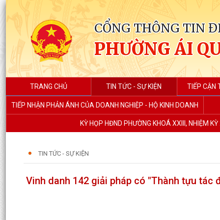
CỔNG THÔNG TIN Đ
PHƯỜNG ÁI Q
TRANG CHỦ
TIN TỨC - SỰ KIỆN
TIẾP CẬN 
TIẾP NHẬN PHẢN ÁNH CỦA DOANH NGHIỆP - HỘ KINH DOANH
KỲ HỌP HĐND PHƯỜNG KHOÁ XXIII, NHIỆM KỲ 
TIN TỨC - SỰ KIỆN
Vinh danh 142 giải pháp có "Thành tựu tác 