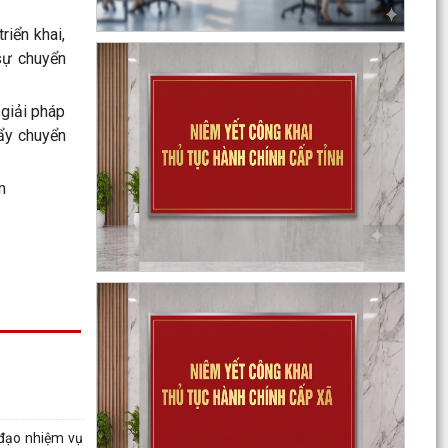
riển khai,
sự chuyển
Triển khai công tác trật tự ATGT trong các cơ sở
 giải pháp
giáo dục năm học 2026-2027
đẩy chuyển
Kế hoạch thực hiện Nghị quyết số 11-NQ/TU,
m
ngày 15/7/2026 của Ban Chấp hành Đảng bộ
thành phố về...
Tăng cường công tác đấu tranh, ngăn chặn
hoạt động săn bắt, buôn bán trái phép chim
hoang dã,...
Thông báo phun trừ sâu cuốn lá nhỏ lứa 5 gây
hại lúa vụ Mùa năm 2026
Thông báo về việc công bố công khai thủ tục
hành chính ban hành mới, được sửa đổi, bổ
 đạo nhiệm vụ
sung thuộc...