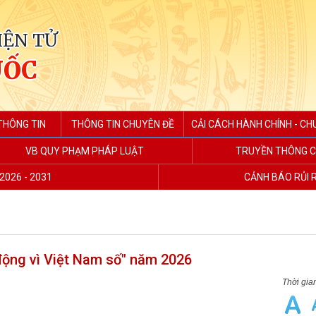
IỆN TỬ
UỐC
THÔNG TIN
THÔNG TIN CHUYÊN ĐỀ
CẢI CÁCH HÀNH CHÍNH - CH
VB QUY PHẠM PHÁP LUẬT
TRUYỀN THÔNG C
2026 - 2031
CẢNH BÁO RỦI 
động vì Việt Nam số" năm 2026