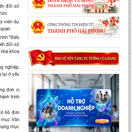
ển đổi số
hức.
Ủy viên dự
 quan.
rình "Biểu
yển đổi số
, nhà khoa
g nghiệp,
 lại ở yếu
ợng đơn vị
hành trình
 có 66 đơn
g mục Văn
c hạng mục