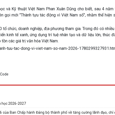
 học và Kỹ thuật Việt Nam Phan Xuân Dũng cho biết, sau 4 năm t
ên gọi mới "Thành tựu tác động vì Việt Nam số", nhằm thể hiện 
 tổ chức, doanh nghiệp, địa phương tham gia. Trong đó có nhiều
riển kinh tế xanh, ứng dụng trí tuệ nhân tạo và dữ liệu lớn, thúc 
 tồn các giá trị văn hóa Việt Nam.
-thanh-tuu-tac-dong-vi-viet-nam-so-nam-2026-1780299327931.ht
ăm học 2026-2027
6 của Ban Chấp hành Đảng bộ thành phố về tăng cường lãnh đạo, chỉ