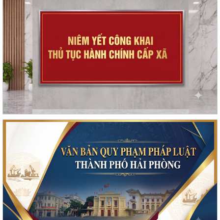
Phối hợp triển khai các hoạt động trước khi ngừng hoạt động mạng
thông tin di động công nghệ 2G
Tuyên truyền Chung kết Hội thi lực lượng tham gia bảo vệ an ninh, trật
tự ở cơ sở giỏi toàn quốc...
Quyết định Ban hành định mức kinh tế - kỹ thuật đối với các dịch vụ
giáo dục mầm non, giáo dục phổ...
Công khai Quyết định số 3084/QĐ-UBND ngày 04/8/2026 của UBND
thành phố
Thông báo về việc công bố công khai và cung cấp kết quả thống kê
diện tích đất đai năm 2025