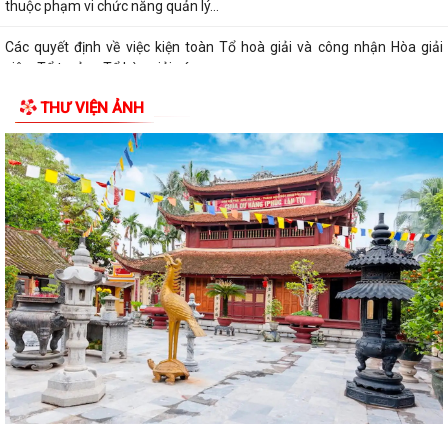
thuộc phạm vi chức năng quản lý...
Các quyết định về việc kiện toàn Tổ hoà giải và công nhận Hòa giải
viên, Tổ trưởng Tổ hòa giải các...
THƯ VIỆN ẢNH
Quyết định về việc công bố danh mục thủ tục hành chính ban hành
mới, được sửa đổi, bổ sung lĩnh vực...
Triển khai Quyết định số 61/2026/QĐ-UBND ngày 22/7/2026 của
UBND thành phố Hải Phòng
Thông báo Về việc công bố danh mục thủ tục hành chính ban hành
mới lĩnh vực điện lực thuộc phạm vi,...
Thông tin về chương trình thu hồi xe CB1000 Hornet (xe nhập khẩu) và
xe Rebel 500 & CL500 (xe nhập...
TÀI LIỆU KỲ HỌP THỨ BA, KHÓA XXIII, NHIỆM KỲ 2026 - 2031
Thông báo về việc phổ biến, công khai thủ tục hành chính nội bộ ban
hành mới lĩnh vực thương mại...