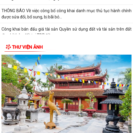
THÔNG BÁO Về việc công bố công khai danh mục thủ tục hành chính
được sửa đổi, bổ sung, bị bãi bỏ...
Công khai bán đấu giá tài sản Quyền sử dụng đất và tài sản trên đất
địa chỉ thửa đất tại TDP Đồng...
THƯ VIỆN ẢNH
Thông báo về việc công bố công khai Quyết định số 55/2026/QĐ-
UBND ngày 08/7/2026 của UBND thành phố...
Công bố công khai danh mục thủ tục hành chính đủ điều kiện cung cấp
dịch vụ công trực tuyến và thủ...
Thông báo Ban hành bổ sung, sửa đổi mã định danh cho các cơ quan,
đơn vị hành chính nhà nước trên...
Triển khai Nghị định số 294/2026/NĐ-CP, Nghị định số 295/2026/NĐ-
CP và Nghị định số 296/2026/NĐ-CP...
Thông báo số 394/TB-VPCP ngày 21/7/2026 của Văn phòng Chính
phủ thông báo Kết luận của Thủ tướng...