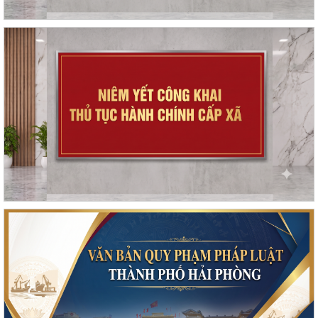
Triển khai công tác trật tự ATGT trong các cơ sở giáo dục năm học
2026-2027
Kế hoạch thực hiện Nghị quyết số 11-NQ/TU, ngày 15/7/2026 của Ban
Chấp hành Đảng bộ thành phố về...
Tăng cường công tác đấu tranh, ngăn chặn hoạt động săn bắt, buôn
bán trái phép chim hoang dã,...
Thông báo phun trừ sâu cuốn lá nhỏ lứa 5 gây hại lúa vụ Mùa năm
2026