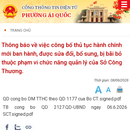
CỔNG THÔNG TIN ĐIỆN TỬ
PHƯỜNG ÁI QUỐC
TRANG CHỦ
Thông báo về việc công bố thủ tục hành chính
mới ban hành, được sửa đổi, bổ sung, bị bãi bỏ
thuộc phạm vi chức năng quản lý của Sở Công
Thương.
08/06/2026
QD cong bo DM TTHC theo QD 1177 cua Bo CT..signed.pdf
TB cong bo QD 2127.QD-UBND ngay 06.6.2026
SCT.signed.pdf