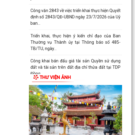
Công văn 2843 về việc triển khai thực hiện Quyết
định số 2843/QĐ-UBND ngày 23/7/2026 của Uỷ
ban...
Triển khai, thực hiện ý kiến chỉ đạo của Ban
Thường vụ Thành ủy tại Thông báo số 485-
TB/TU, ngày...
Công khai bán đấu giá tài sản Quyền sử dụng
đất và tài sản trên đất địa chỉ thửa đất tại TDP
Đồng...
THƯ VIỆN ẢNH
Thông báo về việc công bố công khai Quyết định
số 55/2026/QĐ-UBND ngày 08/7/2026 của
UBND thành phố...
Công bố công khai danh mục thủ tục hành
chính đủ điều kiện cung cấp dịch vụ công trực
tuyến và thủ...
Thông báo Ban hành bổ sung, sửa đổi mã định