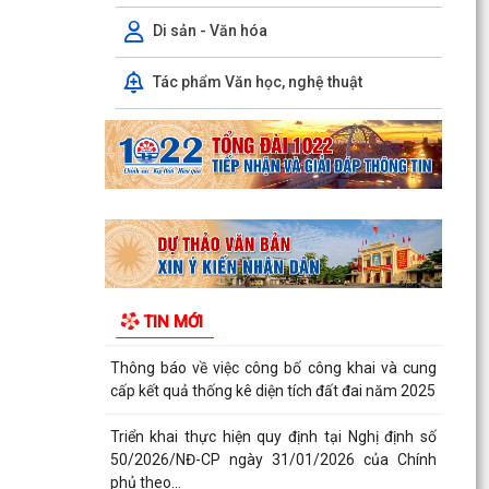
Tuyên truyền Chung kết Hội thi lực lượng tham
Di sản - Văn hóa
gia bảo vệ an ninh, trật tự ở cơ sở giỏi toàn
quốc...
Tác phẩm Văn học, nghệ thuật
Quyết định Ban hành định mức kinh tế - kỹ thuật
đối với các dịch vụ giáo dục mầm non, giáo dục
phổ...
Công khai Quyết định số 3084/QĐ-UBND ngày
04/8/2026 của UBND thành phố
Thông báo Kết luận của Chủ tịch UBND phường
Ái Quốc tại buổi tiếp công dân định kỳ Tuần 1
tháng 8...
TIN MỚI
Thông báo về việc công bố công khai và cung
cấp kết quả thống kê diện tích đất đai năm 2025
Triển khai thực hiện quy định tại Nghị định số
50/2026/NĐ-CP ngày 31/01/2026 của Chính
phủ theo...