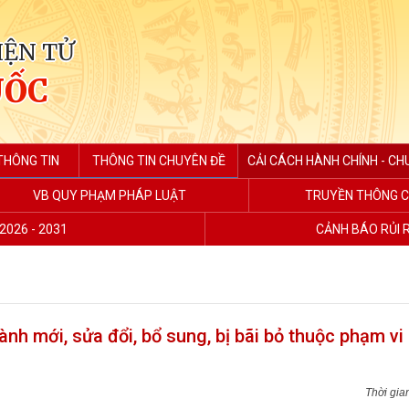
IỆN TỬ
UỐC
THÔNG TIN
THÔNG TIN CHUYÊN ĐỀ
CẢI CÁCH HÀNH CHÍNH - CH
VB QUY PHẠM PHÁP LUẬT
TRUYỀN THÔNG C
2026 - 2031
CẢNH BÁO RỦI 
nh mới, sửa đổi, bổ sung, bị bãi bỏ thuộc phạm vi