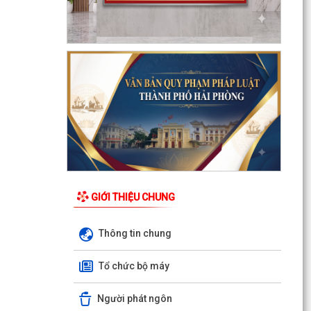
ngày 15/7/2026 của Ban Chấp hành Đảng bộ
thành phố về...
Tăng cường công tác đấu tranh, ngăn chặn
hoạt động săn bắt, buôn bán trái phép chim
hoang dã,...
Thông báo phun trừ sâu cuốn lá nhỏ lứa 5 gây
hại lúa vụ Mùa năm 2026
Phối hợp triển khai các hoạt động trước khi
ngừng hoạt động mạng thông tin di động công
nghệ 2G
GIỚI THIỆU CHUNG
Thông báo Tuyển ứng viên điều dưỡng, nhân
viên chăm sóc đi làm việc tại Nhật Bản theo
Thông tin chung
chương trình...
Tổ chức bộ máy
Thông báo tình hình sâu bệnh trên lúa Mùa, cây
ăn quả và dự báo trong thời gian tới
Người phát ngôn