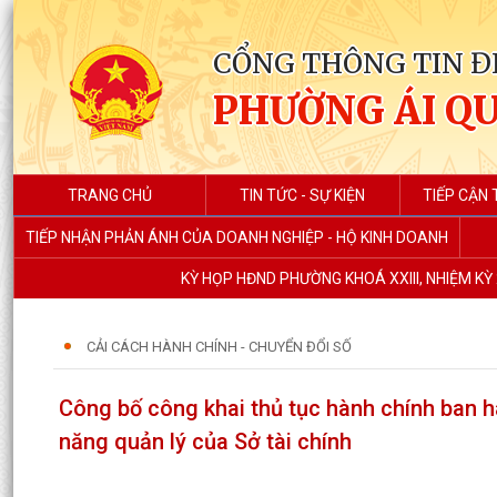
CỔNG THÔNG TIN Đ
PHƯỜNG ÁI Q
TRANG CHỦ
TIN TỨC - SỰ KIỆN
TIẾP CẬN 
TIẾP NHẬN PHẢN ÁNH CỦA DOANH NGHIỆP - HỘ KINH DOANH
KỲ HỌP HĐND PHƯỜNG KHOÁ XXIII, NHIỆM KỲ 
CẢI CÁCH HÀNH CHÍNH - CHUYỂN ĐỔI SỐ
Công bố công khai thủ tục hành chính ban hà
năng quản lý của Sở tài chính