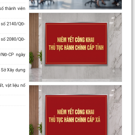
số thành viên
h số 2140/QĐ-
nh số 2080/QĐ-
2/NĐ-CP ngày
a Sở Xây dựng
, vật liệu nổ
Kế hoạch thực hiện Nghị quyết số 11-NQ/TU,