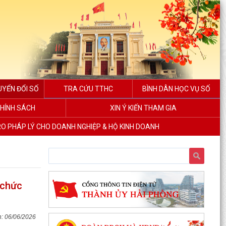
UYỂN ĐỔI SỐ
TRA CỨU TTHC
BÌNH DÂN HỌC VỤ SỐ
HÍNH SÁCH
XIN Ý KIẾN THAM GIA
RO PHÁP LÝ CHO DOANH NGHIỆP & HỘ KINH DOANH
 chức
06/06/2026