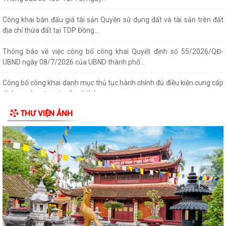
Công khai bán đấu giá tài sản Quyền sử dụng đất và tài sản trên đất
địa chỉ thửa đất tại TDP Đồng...
Thông báo về việc công bố công khai Quyết định số 55/2026/QĐ-
UBND ngày 08/7/2026 của UBND thành phố...
Công bố công khai danh mục thủ tục hành chính đủ điều kiện cung cấp
dịch vụ công trực tuyến và thủ...
THƯ VIỆN ẢNH
Thông báo Ban hành bổ sung, sửa đổi mã định danh cho các cơ quan,
đơn vị hành chính nhà nước trên...
Triển khai Nghị định số 294/2026/NĐ-CP, Nghị định số 295/2026/NĐ-
CP và Nghị định số 296/2026/NĐ-CP...
Thông báo số 394/TB-VPCP ngày 21/7/2026 của Văn phòng Chính
phủ thông báo Kết luận của Thủ tướng...
Triển khai thi hành Nghị định số 274/2026/NĐ-CP của Chính phủ quy
định chi tiết một số điều và biện...