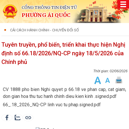
CỔNG THÔNG TIN ĐIỆN TỬ
PHƯỜNG ÁI QUỐC
CẢI CÁCH HÀNH CHÍNH - CHUYỂN ĐỔI SỐ
Tuyên truyền, phổ biến, triển khai thực hiện Nghị
định số 66.18/2026/NQ-CP ngày 18/5/2026 của
Chính phủ
02/06/2026
CV 1888 pho bien Nghi quyet p 66.18 ve phan cap, cat giam,
don gian hoa thu tuc hanh chinh dieu kien kinh .signed.pdf
66_.18_2026_NQ-CP linh vuc tu phap.signed.pdf