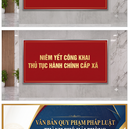
Triển khai công tác trật tự ATGT trong các cơ sở giáo dục năm học
2026-2027
Kế hoạch thực hiện Nghị quyết số 11-NQ/TU, ngày 15/7/2026 của Ban
Chấp hành Đảng bộ thành phố về...
Tăng cường công tác đấu tranh, ngăn chặn hoạt động săn bắt, buôn
bán trái phép chim hoang dã,...