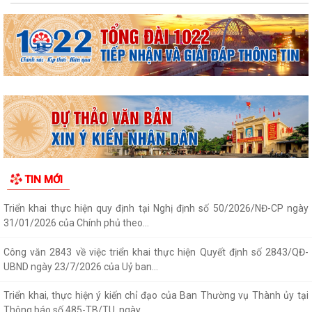
tự ở cơ sở giỏi toàn quốc...
Quyết định Ban hành định mức kinh tế - kỹ thuật đối với các dịch vụ
giáo dục mầm non, giáo dục phổ...
Công khai Quyết định số 3084/QĐ-UBND ngày 04/8/2026 của UBND
thành phố
Thông báo Kết luận của Chủ tịch UBND phường Ái Quốc tại buổi tiếp
công dân định kỳ Tuần 1 tháng 8...
Thông báo về việc công bố công khai và cung cấp kết quả thống kê
TIN MỚI
diện tích đất đai năm 2025
Triển khai thực hiện quy định tại Nghị định số 50/2026/NĐ-CP ngày
31/01/2026 của Chính phủ theo...
Công văn 2843 về việc triển khai thực hiện Quyết định số 2843/QĐ-
UBND ngày 23/7/2026 của Uỷ ban...
Triển khai, thực hiện ý kiến chỉ đạo của Ban Thường vụ Thành ủy tại
Thông báo số 485-TB/TU, ngày...