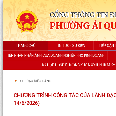
CỔNG THÔNG TIN Đ
PHƯỜNG ÁI Q
TRANG CHỦ
TIN TỨC - SỰ KIỆN
TIẾP CẬN 
TIẾP NHẬN PHẢN ÁNH CỦA DOANH NGHIỆP - HỘ KINH DOANH
KỲ HỌP HĐND PHƯỜNG KHOÁ XXIII, NHIỆM KỲ 
CHỈ ĐẠO ĐIỀU HÀNH
CHƯƠNG TRÌNH CÔNG TÁC CỦA LÃNH ĐẠO U
14/6/2026)