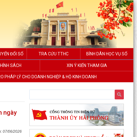
UYỂN ĐỔI SỐ
TRA CỨU TTHC
BÌNH DÂN HỌC VỤ SỐ
HÍNH SÁCH
XIN Ý KIẾN THAM GIA
RO PHÁP LÝ CHO DOANH NGHIỆP & HỘ KINH DOANH
n ngày
07/06/2026