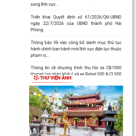
sung lĩnh vực...
Triển khai Quyết định số 61/2026/QĐ-UBND
ngày 22/7/2026 của UBND thành phố Hải
Phòng
Thông báo Về việc công bố danh mục thủ tục
hành chính ban hành mới lĩnh vực điện lực thuộc
phạm vi,...
Thông tin về chương trình thu hồi xe CB1000
Hornet (xe nhập khẩu) và xe Rebel 500 & CL500
THƯ VIỆN ẢNH
(xe nhập...
TÀI LIỆU KỲ HỌP THỨ BA, KHÓA XXIII, NHIỆM KỲ
2026 - 2031
Thông báo về việc phổ biến, công khai thủ tục
hành chính nội bộ ban hành mới lĩnh vực thương
mại...