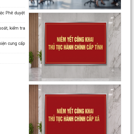
phủ theo...
iệc Phê duyệt
Công văn 2843 về việc triển khai thực hiện Quyết
định số 2843/QĐ-UBND ngày 23/7/2026 của Uỷ
oát, kiểm tra
ban...
kiện cung cấp
Triển khai, thực hiện ý kiến chỉ đạo của Ban
Thường vụ Thành ủy tại Thông báo số 485-
TB/TU, ngày...
Công bố công khai danh mục thủ tục hành
chính đủ điều kiện cung cấp dịch vụ công trực
tuyến và thủ...
Thông báo Ban hành bổ sung, sửa đổi mã định
danh cho các cơ quan, đơn vị hành chính nhà
nước trên...
Triển khai Nghị định số 294/2026/NĐ-CP, Nghị
định số 295/2026/NĐ-CP và Nghị định số
296/2026/NĐ-CP...