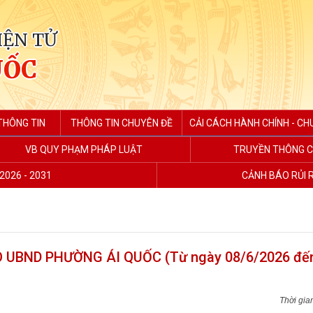
IỆN TỬ
UỐC
THÔNG TIN
THÔNG TIN CHUYÊN ĐỀ
CẢI CÁCH HÀNH CHÍNH - CH
VB QUY PHẠM PHÁP LUẬT
TRUYỀN THÔNG C
2026 - 2031
CẢNH BÁO RỦI 
BND PHƯỜNG ÁI QUỐC (Từ ngày 08/6/2026 đế