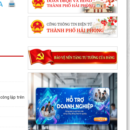
Phối hợp triển khai các hoạt động trước khi
ngừng hoạt động mạng thông tin di động công
nghệ 2G
Tuyên truyền Chung kết Hội thi lực lượng tham
gia bảo vệ an ninh, trật tự ở cơ sở giỏi toàn
quốc...
Quyết định Ban hành định mức kinh tế - kỹ thuật
đối với các dịch vụ giáo dục mầm non, giáo dục
phổ...
Công khai Quyết định số 3084/QĐ-UBND ngày
04/8/2026 của UBND thành phố
 công lập trên
Thông báo về việc công bố công khai và cung
cấp kết quả thống kê diện tích đất đai năm 2025
Triển khai thực hiện quy định tại Nghị định số
50/2026/NĐ-CP ngày 31/01/2026 của Chính