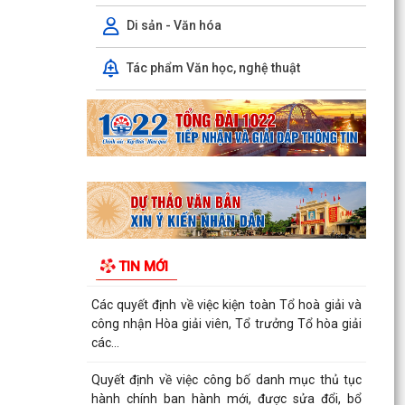
CHƯƠNG TRÌNH CÔNG TÁC CỦA LÃNH ĐẠO
UBND PHƯỜNG ÁI QUỐC (Từ ngày 03/8/2026
Di sản - Văn hóa
đến ngày 09/8/2026)
Tác phẩm Văn học, nghệ thuật
Triển khai thực hiện Kế hoạch số 276/KH-UBND
ngày 20/7/2026 của UBND thành phố Hải
Phòng
Thông báo về việc triển khai khai thác, sử dụng
bài giảng pháp luật và Chatbox AI Trợ giúp pháp
luật
Quyết định về việc công bố Danh mục thủ tục
hành chính bị bãi bỏ thuộc phạm vi chức năng
TIN MỚI
quản lý...
Các quyết định về việc kiện toàn Tổ hoà giải và
công nhận Hòa giải viên, Tổ trưởng Tổ hòa giải
các...
Quyết định về việc công bố danh mục thủ tục
hành chính ban hành mới, được sửa đổi, bổ