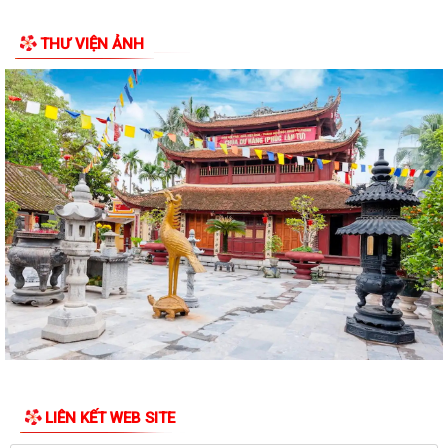
ngày 28/7/2026 của HĐND thành phố...
THƯ VIỆN ẢNH
Công văn 8800 về việc thực hiện Kế hoạch số 201/KH-UBND và Kế
hoạch số 260/KH-UBND của Uỷ ban nhân...
Công văn xin ý kiến hồ sơ dự thảo văn bản quy phạm pháp luật bãi bỏ
văn bản quy phạm pháp luật
CHƯƠNG TRÌNH CÔNG TÁC CỦA LÃNH ĐẠO UBND PHƯỜNG ÁI QUỐC
(Từ ngày 03/8/2026 đến ngày 09/8/2026)
Triển khai thực hiện Kế hoạch số 276/KH-UBND ngày 20/7/2026 của
UBND thành phố Hải Phòng
Thông báo về việc triển khai khai thác, sử dụng bài giảng pháp luật và
Chatbox AI Trợ giúp pháp luật
Quyết định về việc công bố Danh mục thủ tục hành chính bị bãi bỏ
thuộc phạm vi chức năng quản lý...
LIÊN KẾT WEB SITE
Các quyết định về việc kiện toàn Tổ hoà giải và công nhận Hòa giải
viên, Tổ trưởng Tổ hòa giải các...