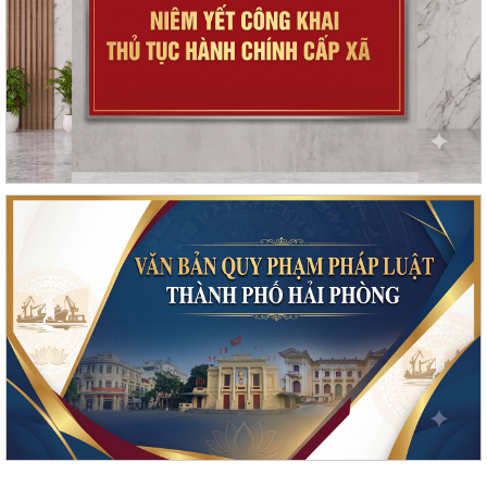
Tăng cường công tác đấu tranh, ngăn chặn hoạt động săn bắt, buôn
bán trái phép chim hoang dã,...
Thông báo phun trừ sâu cuốn lá nhỏ lứa 5 gây hại lúa vụ Mùa năm
2026
Phối hợp triển khai các hoạt động trước khi ngừng hoạt động mạng
thông tin di động công nghệ 2G
Thông báo Tuyển ứng viên điều dưỡng, nhân viên chăm sóc đi làm việc
tại Nhật Bản theo chương trình...
Thông báo tình hình sâu bệnh trên lúa Mùa, cây ăn quả và dự báo
trong thời gian tới
Tuyên truyền Chung kết Hội thi lực lượng tham gia bảo vệ an ninh, trật
tự ở cơ sở giỏi toàn quốc...