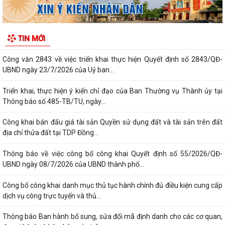
UBND ngày 08/7/2026 của UBND thành phố...
Công bố công khai danh mục thủ tục hành chính đủ điều kiện cung cấp
TIN MỚI
dịch vụ công trực tuyến và thủ...
Thông báo Ban hành bổ sung, sửa đổi mã định danh cho các cơ quan,
đơn vị hành chính nhà nước trên...
Triển khai Nghị định số 294/2026/NĐ-CP, Nghị định số 295/2026/NĐ-
CP và Nghị định số 296/2026/NĐ-CP...
Thông báo số 394/TB-VPCP ngày 21/7/2026 của Văn phòng Chính
phủ thông báo Kết luận của Thủ tướng...
Triển khai thi hành Nghị định số 274/2026/NĐ-CP của Chính phủ quy
định chi tiết một số điều và biện...
Quán triệt chỉ đạo của Tổng Bí thư, Chủ tịch nước tại Thông báo số 64-
TB/VPTW, ngày 22/5/2026 và...
Tuyên truyền, triển khai thực hiện Nghị Quyết số 20/2026/NQ-HĐND