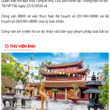
Quán triệt chỉ đạo của Tổng Bí thư, Chủ tịch nước tại Thông báo số 64-
TB/VPTW, ngày 22/5/2026 và...
Công văn 8800 về việc thực hiện Kế hoạch số 201/KH-UBND và Kế
hoạch số 260/KH-UBND của Uỷ ban nhân...
Công văn xin ý kiến hồ sơ dự thảo văn bản quy phạm pháp luật bãi bỏ
văn bản quy phạm pháp luật
THƯ VIỆN ẢNH
CHƯƠNG TRÌNH CÔNG TÁC CỦA LÃNH ĐẠO UBND PHƯỜNG ÁI QUỐC
(Từ ngày 03/8/2026 đến ngày 09/8/2026)
Triển khai thực hiện Kế hoạch số 276/KH-UBND ngày 20/7/2026 của
UBND thành phố Hải Phòng
Thông báo về việc triển khai khai thác, sử dụng bài giảng pháp luật và
Chatbox AI Trợ giúp pháp luật
Quyết định về việc công bố Danh mục thủ tục hành chính bị bãi bỏ
thuộc phạm vi chức năng quản lý...
Các quyết định về việc kiện toàn Tổ hoà giải và công nhận Hòa giải