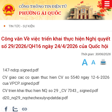
CỔNG THÔNG TIN ĐIỆN TỬ
PHƯỜNG ÁI QUỐC
TIN TỨC - SỰ KIỆN
Công văn Về việc triển khai thực hiện Nghị quyết
số 29/2026/QH16 ngày 24/4/2026 của Quốc hội
30/06/2026
147-ndcp.signed.pdf
CV giao cac co quan thuc hien CV so 5540 ngay 12-6-2026
cua VPCP..signed.pdf
CV trien khai thuc hien NQ so 29 _CV 7343_.signed.pdf
d20_nq29_nqchechexulyvpdatdai.pdf