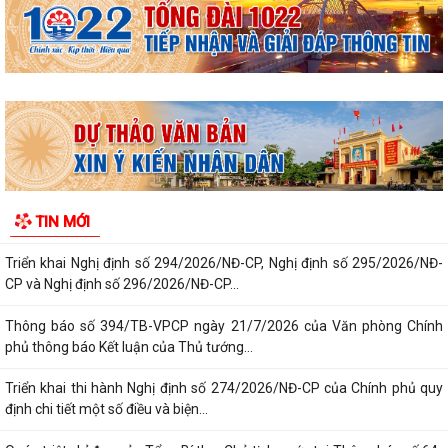
Công văn 2843 về việc triển khai thực hiện Quyết định số 2843/QĐ-
UBND ngày 23/7/2026 của Uỷ ban...
Triển khai, thực hiện ý kiến chỉ đạo của Ban Thường vụ Thành ủy tại
Thông báo số 485-TB/TU, ngày...
Công bố công khai danh mục thủ tục hành chính đủ điều kiện cung cấp
dịch vụ công trực tuyến và thủ...
Thông báo Ban hành bổ sung, sửa đổi mã định danh cho các cơ quan,
TIN MỚI
đơn vị hành chính nhà nước trên...
Triển khai Nghị định số 294/2026/NĐ-CP, Nghị định số 295/2026/NĐ-
CP và Nghị định số 296/2026/NĐ-CP...
Thông báo số 394/TB-VPCP ngày 21/7/2026 của Văn phòng Chính
phủ thông báo Kết luận của Thủ tướng...
Triển khai thi hành Nghị định số 274/2026/NĐ-CP của Chính phủ quy
định chi tiết một số điều và biện...