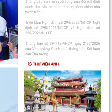
nước trên...
Triển khai Nghị định số 294/2026/NĐ-CP, Nghị
định số 295/2026/NĐ-CP và Nghị định số
296/2026/NĐ-CP...
Thông báo số 394/TB-VPCP ngày 21/7/2026
của Văn phòng Chính phủ thông báo Kết luận
của Thủ tướng...
Triển khai thi hành Nghị định số 274/2026/NĐ-
CP của Chính phủ quy định chi tiết một số điều
THƯ VIỆN ẢNH
và biện...
Quán triệt chỉ đạo của Tổng Bí thư, Chủ tịch
nước tại Thông báo số 64-TB/VPTW, ngày
22/5/2026 và...
Tuyên truyền, triển khai thực hiện Nghị Quyết số
20/2026/NQ-HĐND ngày 28/7/2026 của HĐND
thành phố...