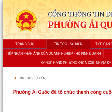
CỔNG THÔNG TIN Đ
PHƯỜNG ÁI Q
TRANG CHỦ
TIN TỨC - SỰ KIỆN
TIẾP CẬN 
TIẾP NHẬN PHẢN ÁNH CỦA DOANH NGHIỆP - HỘ KINH DOANH
KỲ HỌP HĐND PHƯỜNG KHOÁ XXIII, NHIỆM KỲ 
TIN TỨC - SỰ KIỆN
Phường Ái Quốc đã tổ chức thành công cuộ