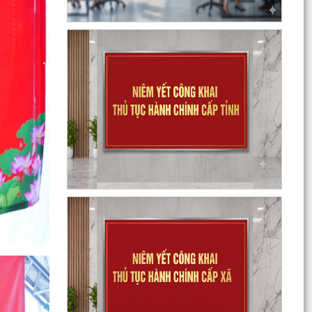
hành chính ban hành mới, được sửa đổi, bổ
sung thuộc...
Phối hợp triển khai các hoạt động trước khi
ngừng hoạt động mạng thông tin di động công
nghệ 2G
Thông báo Tuyển ứng viên điều dưỡng, nhân
viên chăm sóc đi làm việc tại Nhật Bản theo
chương trình...
Thông báo tình hình sâu bệnh trên lúa Mùa, cây
ăn quả và dự báo trong thời gian tới
THÔNG BÁO 457 Kết luận của Chủ tịch UBND
phường tại cuộc họp UBND phường tháng 8
năm 2026 (lần 1)
KẾ HOẠCH Phát triển kinh tế - xã hội 6 tháng
cuối năm 2026
Tuyên truyền Chung kết Hội thi lực lượng tham