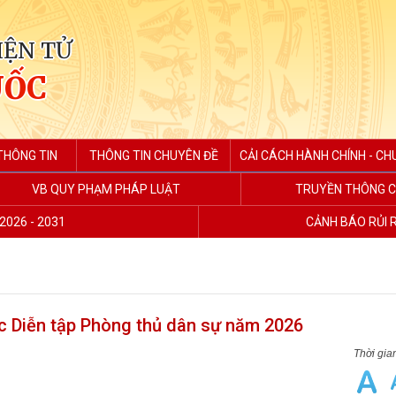
IỆN TỬ
UỐC
THÔNG TIN
THÔNG TIN CHUYÊN ĐỀ
CẢI CÁCH HÀNH CHÍNH - CH
VB QUY PHẠM PHÁP LUẬT
TRUYỀN THÔNG C
2026 - 2031
CẢNH BÁO RỦI 
c Diễn tập Phòng thủ dân sự năm 2026