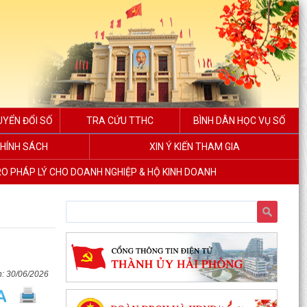
UYỂN ĐỔI SỐ
TRA CỨU TTHC
BÌNH DÂN HỌC VỤ SỐ
HÍNH SÁCH
XIN Ý KIẾN THAM GIA
RO PHÁP LÝ CHO DOANH NGHIỆP & HỘ KINH DOANH
30/06/2026