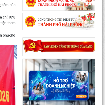
g tâm của
 chỉ: Khu
tiện tham
Triển khai công tác trật tự ATGT trong các cơ sở
ân phường
giáo dục năm học 2026-2027
Kế hoạch thực hiện Nghị quyết số 11-NQ/TU,
ngày 15/7/2026 của Ban Chấp hành Đảng bộ
thành phố về...
Tăng cường công tác đấu tranh, ngăn chặn
hoạt động săn bắt, buôn bán trái phép chim
hoang dã,...
Thông báo phun trừ sâu cuốn lá nhỏ lứa 5 gây
hại lúa vụ Mùa năm 2026
Thông báo về việc công bố công khai thủ tục