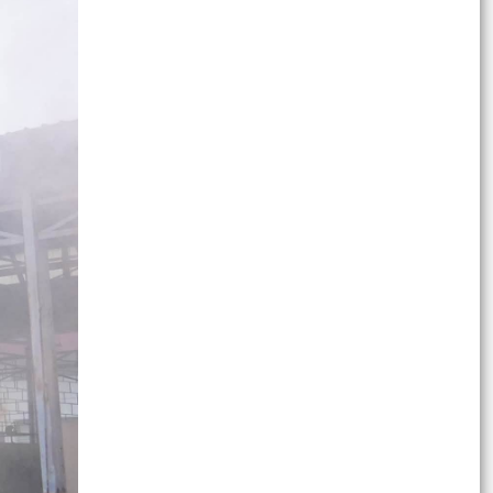
ngày 20/7/2026 của UBND thành phố Hải
Phòng
Thông báo về việc triển khai khai thác, sử dụng
bài giảng pháp luật và Chatbox AI Trợ giúp pháp
luật
Quyết định về việc công bố Danh mục thủ tục
hành chính bị bãi bỏ thuộc phạm vi chức năng
quản lý...
Các quyết định về việc kiện toàn Tổ hoà giải và
công nhận Hòa giải viên, Tổ trưởng Tổ hòa giải
các...
Quyết định về việc công bố danh mục thủ tục
hành chính ban hành mới, được sửa đổi, bổ
sung lĩnh vực...
Triển khai Quyết định số 61/2026/QĐ-UBND
ngày 22/7/2026 của UBND thành phố Hải