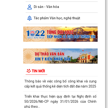
Triển khai thực hiện quy định tại Nghị định số
50/2026/NĐ-CP ngày 31/01/2026 của Chính
Di sản - Văn hóa
phủ theo...
Tác phẩm Văn học, nghệ thuật
Công văn 2843 về việc triển khai thực hiện Quyết
định số 2843/QĐ-UBND ngày 23/7/2026 của Uỷ
ban...
Triển khai, thực hiện ý kiến chỉ đạo của Ban
Thường vụ Thành ủy tại Thông báo số 485-
TB/TU, ngày...
Công khai bán đấu giá tài sản Quyền sử dụng
đất và tài sản trên đất địa chỉ thửa đất tại TDP
TIN MỚI
Đồng...
Thông báo về việc công bố công khai Quyết định
số 55/2026/QĐ-UBND ngày 08/7/2026 của
UBND thành phố...
Công bố công khai danh mục thủ tục hành
chính đủ điều kiện cung cấp dịch vụ công trực