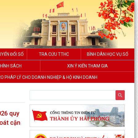
UYỂN ĐỔI SỐ
TRA CỨU TTHC
BÌNH DÂN HỌC VỤ SỐ
HÍNH SÁCH
XIN Ý KIẾN THAM GIA
RO PHÁP LÝ CHO DOANH NGHIỆP & HỘ KINH DOANH
026 quy
hoát cận