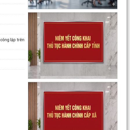
Kế hoạch thực hiện Nghị quyết số 11-NQ/TU,
ngày 15/7/2026 của Ban Chấp hành Đảng bộ
thành phố về...
 công lập trên
Tăng cường công tác đấu tranh, ngăn chặn
hoạt động săn bắt, buôn bán trái phép chim
hoang dã,...
Thông báo phun trừ sâu cuốn lá nhỏ lứa 5 gây
hại lúa vụ Mùa năm 2026
Phối hợp triển khai các hoạt động trước khi
ngừng hoạt động mạng thông tin di động công
nghệ 2G
Thông báo Tuyển ứng viên điều dưỡng, nhân
viên chăm sóc đi làm việc tại Nhật Bản theo
chương trình...