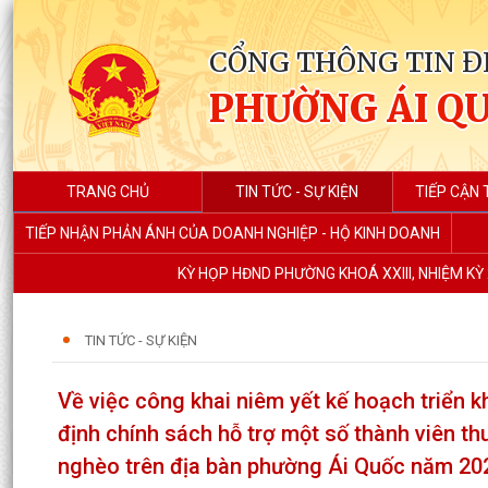
CỔNG THÔNG TIN Đ
PHƯỜNG ÁI Q
TRANG CHỦ
TIN TỨC - SỰ KIỆN
TIẾP CẬN 
TIẾP NHẬN PHẢN ÁNH CỦA DOANH NGHIỆP - HỘ KINH DOANH
KỲ HỌP HĐND PHƯỜNG KHOÁ XXIII, NHIỆM KỲ 
TIN TỨC - SỰ KIỆN
Về việc công khai niêm yết kế hoạch triển
định chính sách hỗ trợ một số thành viên th
nghèo trên địa bàn phường Ái Quốc năm 20