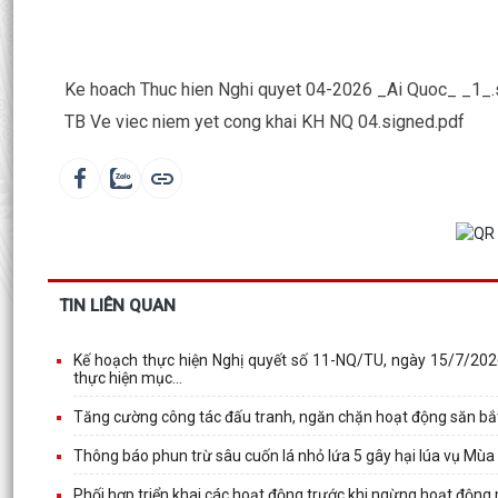
Ke hoach Thuc hien Nghi quyet 04-2026 _Ai Quoc_ _1_.
TB Ve viec niem yet cong khai KH NQ 04.signed.pdf
TIN LIÊN QUAN
Kế hoạch thực hiện Nghị quyết số 11-NQ/TU, ngày 15/7/202
thực hiện mục...
Tăng cường công tác đấu tranh, ngăn chặn hoạt động săn bắ
Thông báo phun trừ sâu cuốn lá nhỏ lứa 5 gây hại lúa vụ Mù
Phối hợp triển khai các hoạt động trước khi ngừng hoạt động