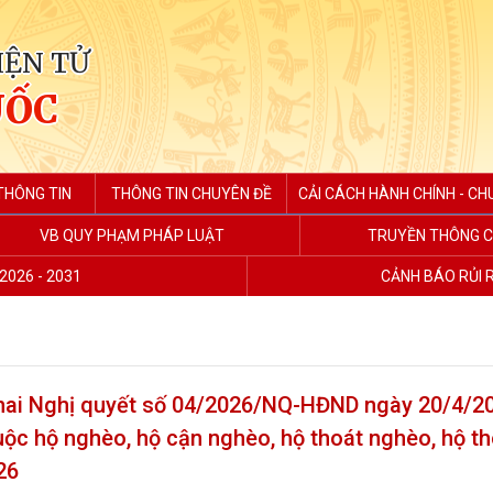
IỆN TỬ
UỐC
THÔNG TIN
THÔNG TIN CHUYÊN ĐỀ
CẢI CÁCH HÀNH CHÍNH - CH
VB QUY PHẠM PHÁP LUẬT
TRUYỀN THÔNG C
2026 - 2031
CẢNH BÁO RỦI 
 khai Nghị quyết số 04/2026/NQ-HĐND ngày 20/4/2
uộc hộ nghèo, hộ cận nghèo, hộ thoát nghèo, hộ t
26