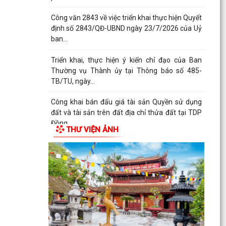
tuyến và thủ...
Thông báo Ban hành bổ sung, sửa đổi mã định
danh cho các cơ quan, đơn vị hành chính nhà
nước trên...
Triển khai Nghị định số 294/2026/NĐ-CP, Nghị
định số 295/2026/NĐ-CP và Nghị định số
296/2026/NĐ-CP...
Thông báo số 394/TB-VPCP ngày 21/7/2026
của Văn phòng Chính phủ thông báo Kết luận
THƯ VIỆN ẢNH
của Thủ tướng...
Triển khai thi hành Nghị định số 274/2026/NĐ-
CP của Chính phủ quy định chi tiết một số điều
và biện...
Quán triệt chỉ đạo của Tổng Bí thư, Chủ tịch
nước tại Thông báo số 64-TB/VPTW, ngày
22/5/2026 và...