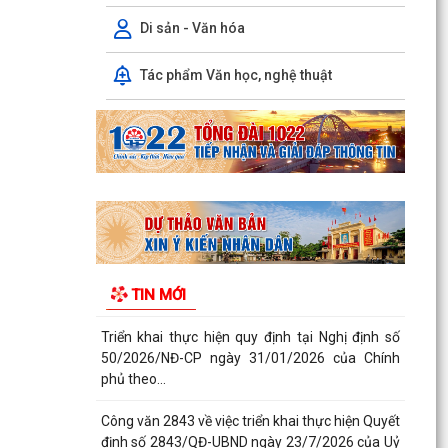
quốc...
Di sản - Văn hóa
Quyết định Ban hành định mức kinh tế - kỹ thuật
đối với các dịch vụ giáo dục mầm non, giáo dục
Tác phẩm Văn học, nghệ thuật
phổ...
Công khai Quyết định số 3084/QĐ-UBND ngày
04/8/2026 của UBND thành phố
Thông báo Kết luận của Chủ tịch UBND phường
Ái Quốc tại buổi tiếp công dân định kỳ Tuần 1
tháng 8...
Thông báo về việc công bố công khai và cung
TIN MỚI
cấp kết quả thống kê diện tích đất đai năm 2025
Triển khai thực hiện quy định tại Nghị định số
50/2026/NĐ-CP ngày 31/01/2026 của Chính
phủ theo...
Công văn 2843 về việc triển khai thực hiện Quyết
định số 2843/QĐ-UBND ngày 23/7/2026 của Uỷ