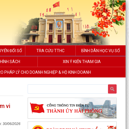
UYỂN ĐỔI SỐ
TRA CỨU TTHC
BÌNH DÂN HỌC VỤ SỐ
HÍNH SÁCH
XIN Ý KIẾN THAM GIA
RO PHÁP LÝ CHO DOANH NGHIỆP & HỘ KINH DOANH
m vi
30/06/2026