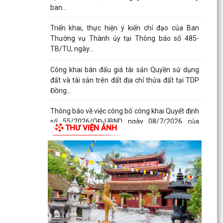
ban...
Triển khai, thực hiện ý kiến chỉ đạo của Ban
Thường vụ Thành ủy tại Thông báo số 485-
TB/TU, ngày...
Công khai bán đấu giá tài sản Quyền sử dụng
đất và tài sản trên đất địa chỉ thửa đất tại TDP
Đồng...
Thông báo về việc công bố công khai Quyết định
số 55/2026/QĐ-UBND ngày 08/7/2026 của
THƯ VIỆN ẢNH
UBND thành phố...
Công bố công khai danh mục thủ tục hành
chính đủ điều kiện cung cấp dịch vụ công trực
tuyến và thủ...
Thông báo Ban hành bổ sung, sửa đổi mã định
danh cho các cơ quan, đơn vị hành chính nhà
nước trên...