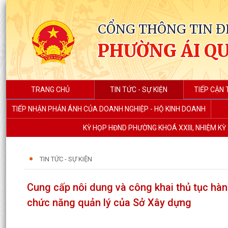
CỔNG THÔNG TIN Đ
PHƯỜNG ÁI Q
TRANG CHỦ
TIN TỨC - SỰ KIỆN
TIẾP CẬN 
TIẾP NHẬN PHẢN ÁNH CỦA DOANH NGHIỆP - HỘ KINH DOANH
KỲ HỌP HĐND PHƯỜNG KHOÁ XXIII, NHIỆM KỲ 
TIN TỨC - SỰ KIỆN
Cung cấp nôi dung và công khai thủ tục hành
chức năng quản lý của Sở Xây dựng