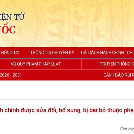
IỆN TỬ
UỐC
THÔNG TIN
THÔNG TIN CHUYÊN ĐỀ
CẢI CÁCH HÀNH CHÍNH - CH
VB QUY PHẠM PHÁP LUẬT
TRUYỀN THÔNG C
2026 - 2031
CẢNH BÁO RỦI 
 chính được sửa đổi, bổ sung, bị bãi bỏ thuộc phạ