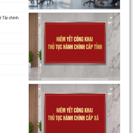
 Tài chính
Triển khai công tác trật tự ATGT trong các cơ sở
giáo dục năm học 2026-2027
Kế hoạch thực hiện Nghị quyết số 11-NQ/TU,
ngày 15/7/2026 của Ban Chấp hành Đảng bộ
thành phố về...
Tăng cường công tác đấu tranh, ngăn chặn
hoạt động săn bắt, buôn bán trái phép chim
hoang dã,...
Thông báo phun trừ sâu cuốn lá nhỏ lứa 5 gây
hại lúa vụ Mùa năm 2026
Thông báo về việc công bố công khai thủ tục
hành chính ban hành mới, được sửa đổi, bổ
sung thuộc...