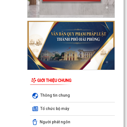
Phối hợp triển khai các hoạt động trước khi
ngừng hoạt động mạng thông tin di động công
nghệ 2G
Thông báo Tuyển ứng viên điều dưỡng, nhân
viên chăm sóc đi làm việc tại Nhật Bản theo
chương trình...
Thông báo tình hình sâu bệnh trên lúa Mùa, cây
ăn quả và dự báo trong thời gian tới
THÔNG BÁO 457 Kết luận của Chủ tịch UBND
phường tại cuộc họp UBND phường tháng 8
GIỚI THIỆU CHUNG
năm 2026 (lần 1)
Thông tin chung
KẾ HOẠCH Phát triển kinh tế - xã hội 6 tháng
cuối năm 2026
Tổ chức bộ máy
Tuyên truyền Chung kết Hội thi lực lượng tham
Người phát ngôn
gia bảo vệ an ninh, trật tự ở cơ sở giỏi toàn