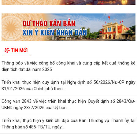
Công văn 2843 về việc triển khai thực hiện Quyết định số 2843/QĐ-
UBND ngày 23/7/2026 của Uỷ ban...
Triển khai, thực hiện ý kiến chỉ đạo của Ban Thường vụ Thành ủy tại
Thông báo số 485-TB/TU, ngày...
Công khai bán đấu giá tài sản Quyền sử dụng đất và tài sản trên đất
TIN MỚI
địa chỉ thửa đất tại TDP Đồng...
Thông báo về việc công bố công khai Quyết định số 55/2026/QĐ-
UBND ngày 08/7/2026 của UBND thành phố...
Công bố công khai danh mục thủ tục hành chính đủ điều kiện cung cấp
dịch vụ công trực tuyến và thủ...
Thông báo Ban hành bổ sung, sửa đổi mã định danh cho các cơ quan,
đơn vị hành chính nhà nước trên...
Triển khai Nghị định số 294/2026/NĐ-CP, Nghị định số 295/2026/NĐ-
CP và Nghị định số 296/2026/NĐ-CP...