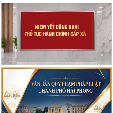
Kế hoạch thực hiện Nghị quyết số 11-NQ/TU, ngày 15/7/2026 của Ban
Chấp hành Đảng bộ thành phố về...
Tăng cường công tác đấu tranh, ngăn chặn hoạt động săn bắt, buôn
bán trái phép chim hoang dã,...
Thông báo phun trừ sâu cuốn lá nhỏ lứa 5 gây hại lúa vụ Mùa năm
2026
Phối hợp triển khai các hoạt động trước khi ngừng hoạt động mạng
thông tin di động công nghệ 2G
Thông báo Tuyển ứng viên điều dưỡng, nhân viên chăm sóc đi làm việc
tại Nhật Bản theo chương trình...