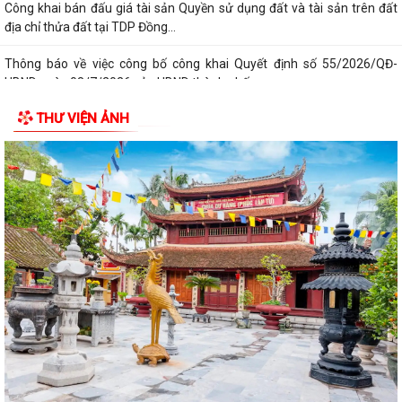
Thông báo số 394/TB-VPCP ngày 21/7/2026 của Văn phòng Chính
phủ thông báo Kết luận của Thủ tướng...
Triển khai thi hành Nghị định số 274/2026/NĐ-CP của Chính phủ quy
định chi tiết một số điều và biện...
THƯ VIỆN ẢNH
Quán triệt chỉ đạo của Tổng Bí thư, Chủ tịch nước tại Thông báo số 64-
TB/VPTW, ngày 22/5/2026 và...
Tuyên truyền, triển khai thực hiện Nghị Quyết số 20/2026/NQ-HĐND
ngày 28/7/2026 của HĐND thành phố...
Công văn 8800 về việc thực hiện Kế hoạch số 201/KH-UBND và Kế
hoạch số 260/KH-UBND của Uỷ ban nhân...
Công văn xin ý kiến hồ sơ dự thảo văn bản quy phạm pháp luật bãi bỏ
văn bản quy phạm pháp luật
CHƯƠNG TRÌNH CÔNG TÁC CỦA LÃNH ĐẠO UBND PHƯỜNG ÁI QUỐC
(Từ ngày 03/8/2026 đến ngày 09/8/2026)
Triển khai thực hiện Kế hoạch số 276/KH-UBND ngày 20/7/2026 của