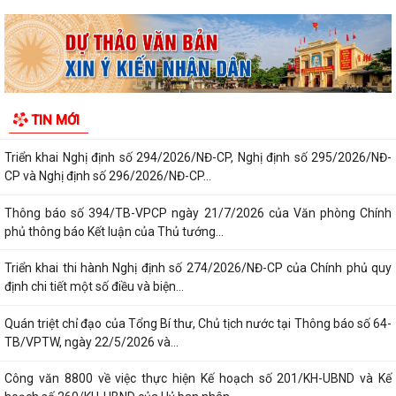
Thông báo số 485-TB/TU, ngày...
Công bố công khai danh mục thủ tục hành chính đủ điều kiện cung cấp
dịch vụ công trực tuyến và thủ...
Thông báo Ban hành bổ sung, sửa đổi mã định danh cho các cơ quan,
TIN MỚI
đơn vị hành chính nhà nước trên...
Triển khai Nghị định số 294/2026/NĐ-CP, Nghị định số 295/2026/NĐ-
CP và Nghị định số 296/2026/NĐ-CP...
Thông báo số 394/TB-VPCP ngày 21/7/2026 của Văn phòng Chính
phủ thông báo Kết luận của Thủ tướng...
Triển khai thi hành Nghị định số 274/2026/NĐ-CP của Chính phủ quy
định chi tiết một số điều và biện...
Quán triệt chỉ đạo của Tổng Bí thư, Chủ tịch nước tại Thông báo số 64-
TB/VPTW, ngày 22/5/2026 và...
Công văn 8800 về việc thực hiện Kế hoạch số 201/KH-UBND và Kế