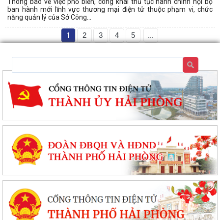
Thông báo về việc phổ biến, công khai thủ tục hành chính nội bộ
ban hành mới lĩnh vực thương mại điện tử thuộc phạm vi, chức
năng quản lý của Sở Công...
1
2
3
4
5
...