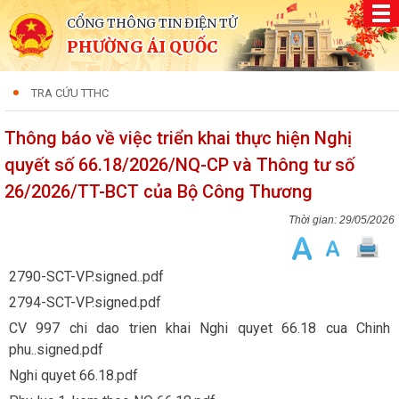
CỔNG THÔNG TIN ĐIỆN TỬ
PHƯỜNG ÁI QUỐC
TRA CỨU TTHC
Thông báo về việc triển khai thực hiện Nghị
quyết số 66.18/2026/NQ-CP và Thông tư số
26/2026/TT-BCT của Bộ Công Thương
29/05/2026
2790-SCT-VP.signed..pdf
2794-SCT-VP.signed.pdf
CV 997 chi dao trien khai Nghi quyet 66.18 cua Chinh
phu..signed.pdf
Nghi quyet 66.18.pdf