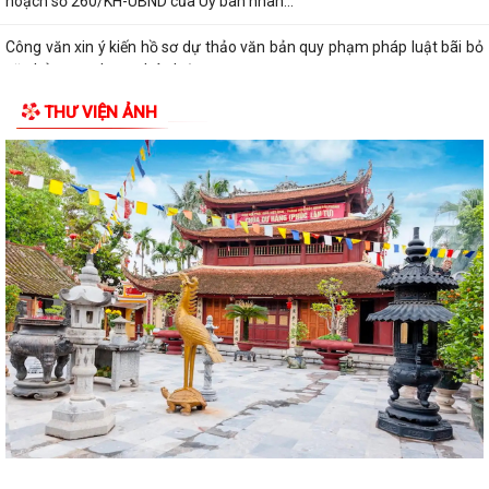
hoạch số 260/KH-UBND của Uỷ ban nhân...
Công văn xin ý kiến hồ sơ dự thảo văn bản quy phạm pháp luật bãi bỏ
văn bản quy phạm pháp luật
THƯ VIỆN ẢNH
CHƯƠNG TRÌNH CÔNG TÁC CỦA LÃNH ĐẠO UBND PHƯỜNG ÁI QUỐC
(Từ ngày 03/8/2026 đến ngày 09/8/2026)
Triển khai thực hiện Kế hoạch số 276/KH-UBND ngày 20/7/2026 của
UBND thành phố Hải Phòng
Thông báo về việc triển khai khai thác, sử dụng bài giảng pháp luật và
Chatbox AI Trợ giúp pháp luật
Quyết định về việc công bố Danh mục thủ tục hành chính bị bãi bỏ
thuộc phạm vi chức năng quản lý...
Các quyết định về việc kiện toàn Tổ hoà giải và công nhận Hòa giải
viên, Tổ trưởng Tổ hòa giải các...
Quyết định về việc công bố danh mục thủ tục hành chính ban hành
mới, được sửa đổi, bổ sung lĩnh vực...