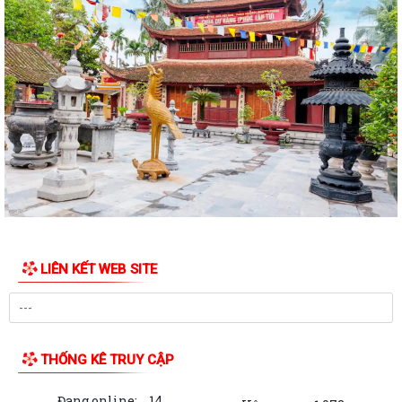
ngày 28/7/2026 của HĐND thành phố...
Công văn 8800 về việc thực hiện Kế hoạch số 201/KH-UBND và Kế
hoạch số 260/KH-UBND của Uỷ ban nhân...
Công văn xin ý kiến hồ sơ dự thảo văn bản quy phạm pháp luật bãi bỏ
văn bản quy phạm pháp luật
CHƯƠNG TRÌNH CÔNG TÁC CỦA LÃNH ĐẠO UBND PHƯỜNG ÁI QUỐC
(Từ ngày 03/8/2026 đến ngày 09/8/2026)
Triển khai thực hiện Kế hoạch số 276/KH-UBND ngày 20/7/2026 của
UBND thành phố Hải Phòng
LIÊN KẾT WEB SITE
Thông báo về việc triển khai khai thác, sử dụng bài giảng pháp luật và
Chatbox AI Trợ giúp pháp luật
Quyết định về việc công bố Danh mục thủ tục hành chính bị bãi bỏ
thuộc phạm vi chức năng quản lý...
THỐNG KÊ TRUY CẬP
Các quyết định về việc kiện toàn Tổ hoà giải và công nhận Hòa giải
Đang online:
14