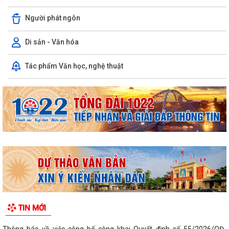
Công khai Quyết định số 3084/QĐ-UBND ngày 04/8/2026 của UBND
thành phố
Người phát ngôn
Thông báo Kết luận của Chủ tịch UBND phường Ái Quốc tại buổi tiếp
Di sản - Văn hóa
công dân định kỳ Tuần 1 tháng 8...
Tác phẩm Văn học, nghệ thuật
Thông báo về việc công bố công khai và cung cấp kết quả thống kê
diện tích đất đai năm 2025
Triển khai thực hiện quy định tại Nghị định số 50/2026/NĐ-CP ngày
31/01/2026 của Chính phủ theo...
Công văn 2843 về việc triển khai thực hiện Quyết định số 2843/QĐ-
UBND ngày 23/7/2026 của Uỷ ban...
Triển khai, thực hiện ý kiến chỉ đạo của Ban Thường vụ Thành ủy tại
Thông báo số 485-TB/TU, ngày...
Công khai bán đấu giá tài sản Quyền sử dụng đất và tài sản trên đất
TIN MỚI
địa chỉ thửa đất tại TDP Đồng...