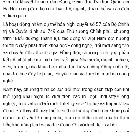
viên dự khuyết Trung ương Đảng, Giám đốc Đại học Quốc gia
Hà Nội; cùng đại diện các ban, bộ, ngành, đoàn thể và các đơn
vị liên quan.
Là hoạt động nhằm cụ thể hóa Nghị quyết số 57 của Bộ Chính
trị và Quyết định số 749 của Thủ tướng Chính phủ, chương
trình "Biểu dương Thành tựu tác động vì Việt Nam số" hướng
tới thúc đẩy phát triển khoa học - công nghệ, đổi mới sáng tạo
và chuyển đổi số quốc gia. Đồng thời, chương trình góp phần
kết nối chặt chẽ mô hình liên kết giữa Nhà nước, doanh nghiệp,
viện, trường, nhà khoa học, nhà đầu tư và cộng đồng quốc tế,
qua đó thúc đẩy hợp tác, chuyển giao và thương mại hóa công
nghệ.
Năm nay, chương trình có sự đổi mới trong cách tiếp cận khi
mở rộng khái niệm I4 dựa trên các trụ cột: Industry/Công
nghiệp, Innovation/Đổi mới, Intelligence/Trí tuệ và Impact/Tác
động. Sự thay đổi này thể hiện định hướng đánh giá không chỉ
dừng lại ở yếu tố công nghệ, mà còn nhấn mạnh giá trị thực
tiễn, khả năng lan tỏa và tác động đối với kinh tế - xã hội.