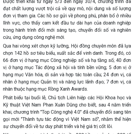
Được triển khai từ ngày 5/3 đến ngày 30/4, chương trình đã
đạt chất lượng vượt trội cả về quy mô, nội dung và số lượng
đơn vị tham gia. Các hồ sơ gửi về phong phú, phân bổ ở nhiều
lĩnh vực, cho thấy cam kết đầu tư dài hạn của doanh nghiệp
trong hành trình đổi mới sáng tạo, chuyển đổi số và nghiên
cứu, ứng dụng công nghệ mới.
Qua hai vòng xét chọn kỹ lưỡng, Hội đồng chuyên môn đã lựa
chọn 142 hồ sơ tiêu biểu, xuất sắc để vinh danh. Trong đó, có
66 đơn vị ở hạng mục Công nghiệp số và hạ tầng số; 40 đơn
vị ở hạng mục Tác động xã hội và tính bền vững; 5 đơn vị ở
hạng mục Văn hóa, di sản và hợp tác toàn cầu; 24 đơn vị, cá
nhân ở hạng mục Quản trị và năng lực lãnh đạo; 7 đơn vị, cá
nhân thuộc hạng mục Rồng Xanh Awards.
Phát biểu tại buổi lễ, Chủ tịch Liên hiệp các Hội Khoa học và
Kỹ thuật Việt Nam Phan Xuân Dũng cho biết, sau 4 năm triển
khai, chương trình "Top Công nghệ 4.0" đã chuyển đổi sang tên
gọi mới "Thành tựu tác động vì Việt Nam số", nhằm thể hiện
sự chuyển đổi về tư duy phát triển và hệ giá trị cốt lõi.