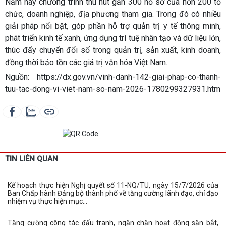
Năm nay chương trình thu hút gần 300 hồ sơ của hơn 200 tổ
chức, doanh nghiệp, địa phương tham gia. Trong đó có nhiều
giải pháp nổi bật, góp phần hỗ trợ quản trị y tế thông minh,
phát triển kinh tế xanh, ứng dụng trí tuệ nhân tạo và dữ liệu lớn,
thúc đẩy chuyển đổi số trong quản trị, sản xuất, kinh doanh,
đồng thời bảo tồn các giá trị văn hóa Việt Nam.
Nguồn: https://dx.gov.vn/vinh-danh-142-giai-phap-co-thanh-
tuu-tac-dong-vi-viet-nam-so-nam-2026-1780299327931.htm
TIN LIÊN QUAN
Kế hoạch thực hiện Nghị quyết số 11-NQ/TU, ngày 15/7/2026 của
Ban Chấp hành Đảng bộ thành phố về tăng cường lãnh đạo, chỉ đạo
nhiệm vụ thực hiện mục...
Tăng cường công tác đấu tranh, ngăn chặn hoạt động săn bắt,