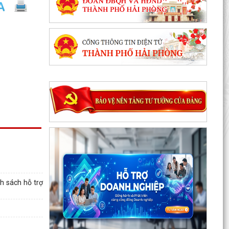
Tăng cường công tác đấu tranh, ngăn chặn
hoạt động săn bắt, buôn bán trái phép chim
hoang dã,...
Thông báo phun trừ sâu cuốn lá nhỏ lứa 5 gây
hại lúa vụ Mùa năm 2026
Phối hợp triển khai các hoạt động trước khi
ngừng hoạt động mạng thông tin di động công
nghệ 2G
Thông báo Tuyển ứng viên điều dưỡng, nhân
viên chăm sóc đi làm việc tại Nhật Bản theo
h sách hỗ trợ
chương trình...
Thông báo tình hình sâu bệnh trên lúa Mùa, cây
ăn quả và dự báo trong thời gian tới