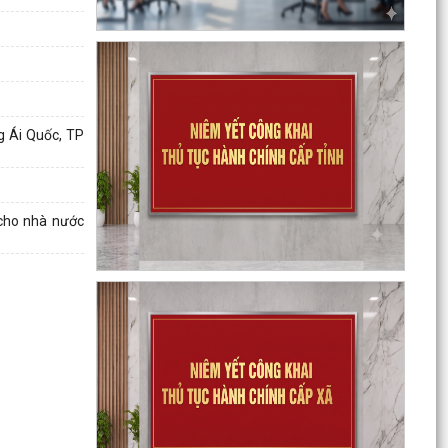
Tuyên truyền Chung kết Hội thi lực lượng tham
gia bảo vệ an ninh, trật tự ở cơ sở giỏi toàn
quốc...
Quyết định Ban hành định mức kinh tế - kỹ thuật
đối với các dịch vụ giáo dục mầm non, giáo dục
g Ái Quốc, TP
phổ...
Công khai Quyết định số 3084/QĐ-UBND ngày
04/8/2026 của UBND thành phố
 cho nhà nước
Thông báo về việc công bố công khai và cung
cấp kết quả thống kê diện tích đất đai năm 2025
Triển khai thực hiện quy định tại Nghị định số
50/2026/NĐ-CP ngày 31/01/2026 của Chính
phủ theo...
Công văn 2843 về việc triển khai thực hiện Quyết
định số 2843/QĐ-UBND ngày 23/7/2026 của Uỷ
ban...