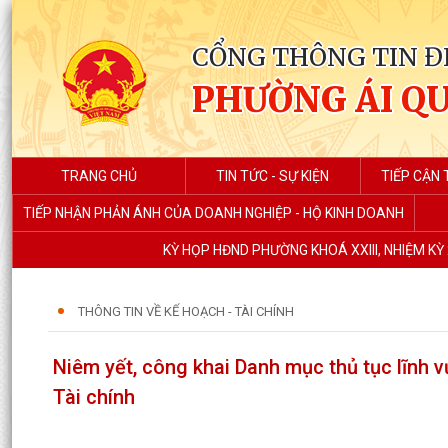
CỔNG THÔNG TIN Đ
PHƯỜNG ÁI Q
TRANG CHỦ
TIN TỨC - SỰ KIỆN
TIẾP CẬN 
TIẾP NHẬN PHẢN ÁNH CỦA DOANH NGHIỆP - HỘ KINH DOANH
KỲ HỌP HĐND PHƯỜNG KHOÁ XXIII, NHIỆM KỲ 
THÔNG TIN VỀ KẾ HOẠCH - TÀI CHÍNH
Niêm yết, công khai Danh mục thủ tục lĩnh v
Tài chính