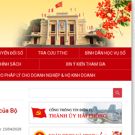
UYỂN ĐỔI SỐ
TRA CỨU TTHC
BÌNH DÂN HỌC VỤ SỐ
HÍNH SÁCH
XIN Ý KIẾN THAM GIA
RO PHÁP LÝ CHO DOANH NGHIỆP & HỘ KINH DOANH
 của Bộ
15/04/2026