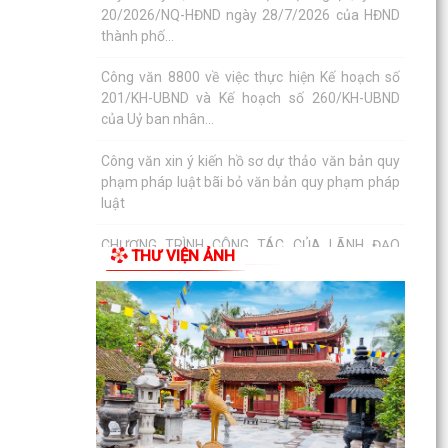
của Uỷ ban nhân...
Công văn xin ý kiến hồ sơ dự thảo văn bản quy
phạm pháp luật bãi bỏ văn bản quy phạm pháp
luật
CHƯƠNG TRÌNH CÔNG TÁC CỦA LÃNH ĐẠO
UBND PHƯỜNG ÁI QUỐC (Từ ngày 03/8/2026
đến ngày 09/8/2026)
Triển khai thực hiện Kế hoạch số 276/KH-UBND
ngày 20/7/2026 của UBND thành phố Hải
THƯ VIỆN ẢNH
Phòng
Thông báo về việc triển khai khai thác, sử dụng
bài giảng pháp luật và Chatbox AI Trợ giúp pháp
luật
Quyết định về việc công bố Danh mục thủ tục
hành chính bị bãi bỏ thuộc phạm vi chức năng
quản lý...