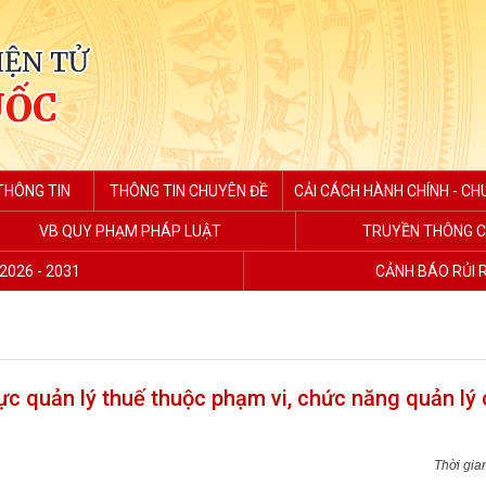
IỆN TỬ
UỐC
THÔNG TIN
THÔNG TIN CHUYÊN ĐỀ
CẢI CÁCH HÀNH CHÍNH - CH
VB QUY PHẠM PHÁP LUẬT
TRUYỀN THÔNG C
2026 - 2031
CẢNH BÁO RỦI 
ực quản lý thuế thuộc phạm vi, chức năng quản lý