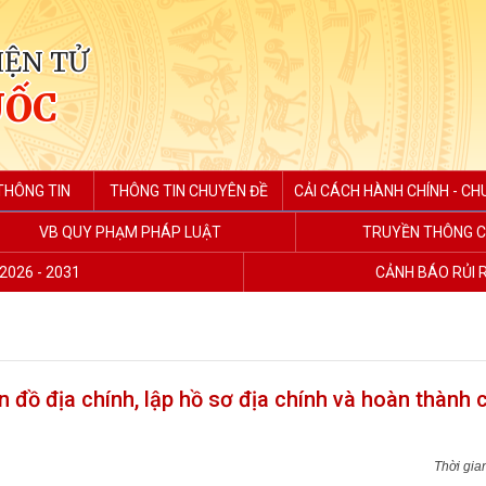
IỆN TỬ
UỐC
THÔNG TIN
THÔNG TIN CHUYÊN ĐỀ
CẢI CÁCH HÀNH CHÍNH - CH
VB QUY PHẠM PHÁP LUẬT
TRUYỀN THÔNG C
2026 - 2031
CẢNH BÁO RỦI 
n đồ địa chính, lập hồ sơ địa chính và hoàn thành 