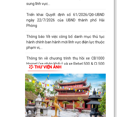
sung lĩnh vực...
Triển khai Quyết định số 61/2026/QĐ-UBND
ngày 22/7/2026 của UBND thành phố Hải
Phòng
Thông báo Về việc công bố danh mục thủ tục
hành chính ban hành mới lĩnh vực điện lực thuộc
phạm vi,...
Thông tin về chương trình thu hồi xe CB1000
Hornet (xe nhập khẩu) và xe Rebel 500 & CL500
THƯ VIỆN ẢNH
(xe nhập...
TÀI LIỆU KỲ HỌP THỨ BA, KHÓA XXIII, NHIỆM KỲ
2026 - 2031
Thông báo về việc phổ biến, công khai thủ tục
hành chính nội bộ ban hành mới lĩnh vực thương
mại...