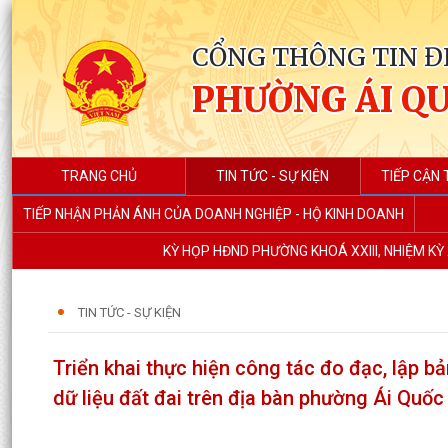
CỔNG THÔNG TIN Đ
PHƯỜNG ÁI Q
TRANG CHỦ
TIN TỨC - SỰ KIỆN
TIẾP CẬN 
TIẾP NHẬN PHẢN ÁNH CỦA DOANH NGHIỆP - HỘ KINH DOANH
KỲ HỌP HĐND PHƯỜNG KHOÁ XXIII, NHIỆM KỲ 
TIN TỨC - SỰ KIỆN
Triển khai thực hiện công tác đo đạc, lập bả
dữ liệu đất đai trên địa bàn phường Ái Quốc