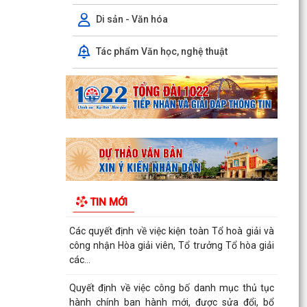
CHƯƠNG TRÌNH CÔNG TÁC CỦA LÃNH ĐẠO
UBND PHƯỜNG ÁI QUỐC (Từ ngày 03/8/2026
Di sản - Văn hóa
đến ngày 09/8/2026)
Tác phẩm Văn học, nghệ thuật
Triển khai thực hiện Kế hoạch số 276/KH-UBND
ngày 20/7/2026 của UBND thành phố Hải
Phòng
Thông báo về việc triển khai khai thác, sử dụng
bài giảng pháp luật và Chatbox AI Trợ giúp pháp
luật
Quyết định về việc công bố Danh mục thủ tục
hành chính bị bãi bỏ thuộc phạm vi chức năng
TIN MỚI
quản lý...
Các quyết định về việc kiện toàn Tổ hoà giải và
công nhận Hòa giải viên, Tổ trưởng Tổ hòa giải
các...
Quyết định về việc công bố danh mục thủ tục
hành chính ban hành mới, được sửa đổi, bổ