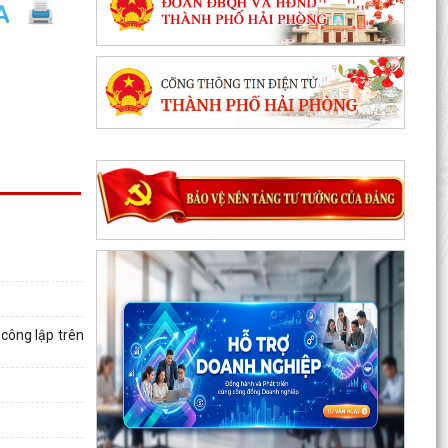
Phối hợp triển khai các hoạt động trước khi
ngừng hoạt động mạng thông tin di động công
nghệ 2G
Tuyên truyền Chung kết Hội thi lực lượng tham
gia bảo vệ an ninh, trật tự ở cơ sở giỏi toàn
quốc...
Quyết định Ban hành định mức kinh tế - kỹ thuật
đối với các dịch vụ giáo dục mầm non, giáo dục
phổ...
Công khai Quyết định số 3084/QĐ-UBND ngày
04/8/2026 của UBND thành phố
 công lập trên
Thông báo về việc công bố công khai và cung
cấp kết quả thống kê diện tích đất đai năm 2025
Triển khai thực hiện quy định tại Nghị định số
50/2026/NĐ-CP ngày 31/01/2026 của Chính