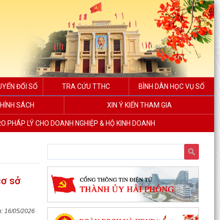
UYỂN ĐỔI SỐ
TRA CỨU TTHC
BÌNH DÂN HỌC VỤ SỐ
HÍNH SÁCH
XIN Ý KIẾN THAM GIA
RO PHÁP LÝ CHO DOANH NGHIỆP & HỘ KINH DOANH
cơ sở
16/05/2026