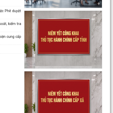
phủ theo...
iệc Phê duyệt
Công văn 2843 về việc triển khai thực hiện Quyết
định số 2843/QĐ-UBND ngày 23/7/2026 của Uỷ
oát, kiểm tra
ban...
kiện cung cấp
Triển khai, thực hiện ý kiến chỉ đạo của Ban
Thường vụ Thành ủy tại Thông báo số 485-
TB/TU, ngày...
Công bố công khai danh mục thủ tục hành
chính đủ điều kiện cung cấp dịch vụ công trực
tuyến và thủ...
Thông báo Ban hành bổ sung, sửa đổi mã định
danh cho các cơ quan, đơn vị hành chính nhà
nước trên...
Triển khai Nghị định số 294/2026/NĐ-CP, Nghị
định số 295/2026/NĐ-CP và Nghị định số
296/2026/NĐ-CP...